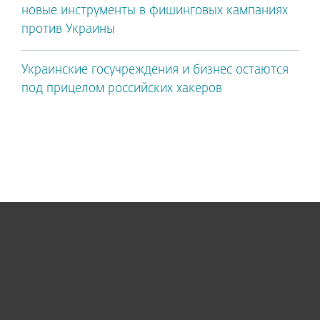
новые инструменты в фишинговых кампаниях
против Украины
Украинские госучреждения и бизнес остаются
под прицелом российских хакеров
Для дома
Для бизнеса