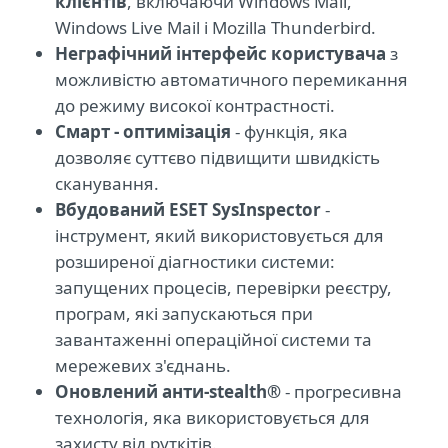
клієнтів
, включаючи Windows Mail,
Windows Live Mail і Mozilla Thunderbird.
Неграфічний інтерфейс користувача
з
можливістю автоматичного перемикання
до режиму високої контрастності.
Смарт - оптимізація
- функція, яка
дозволяє суттєво підвищити швидкість
сканування.
Вбудований ESET SysInspector
-
інструмент, який використовується для
розширеної діагностики системи:
запущених процесів, перевірки реєстру,
програм, які запускаються при
завантаженні операційної системи та
мережевих з'єднань.
Оновлений анти-stealth®
- прогресивна
технологія, яка використовується для
захисту від руткітів.