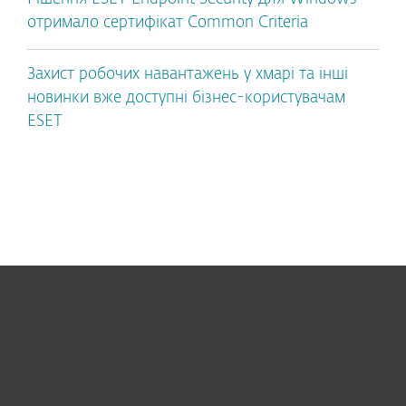
отримало сертифікат Common Criteria
Захист робочих навантажень у хмарі та інші
новинки вже доступні бізнес-користувачам
ESET
Для дому
Для бізнесу