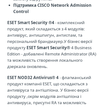
Підтримка CISCO Network Admission
Control
ESET Smart Security ®4
- комплексний
продукт, який складається з 4 модулів:
антивірус, антишпигун, антиспам, та
персональний брандмауер.У бізнес-версії
продукту
ESET Smart Security®
4 Business
Edition - добавлені Remote Administrator (RA)
та можливість створення локального
дзеркала оновлень.
ESET NOD32 Antivirus® 4
- флагманський
продукт компанії ESET, що складається з
антивіруса та антішпіона. У бізнес-версії
продукту ,окрім модулів антішпіона і
антивируса, присутні RA та можливість