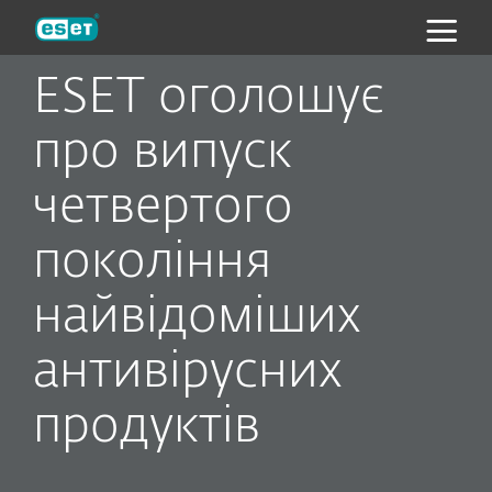
ESET
ESET оголошує
про випуск
четвертого
поколiння
найвiдомiших
антивiрусних
продуктiв