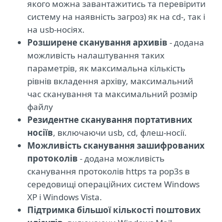
якого можна завантажитись та перевірити
систему на наявність загроз) як на cd-, так і
на usb-носіях.
Розширене сканування архивів
- додана
можливість налаштування таких
параметрів, як максимальна кількість
рівнів вкладення архіву, максимальний
час сканування та максимальний розмір
файлу
Резидентне сканування портативних
носіїв
, включаючи usb, cd, флеш-носії.
Можливість сканування зашифрованих
протоколів
- додана можливість
сканування протоколів https та pop3s в
середовищі операційних систем Windows
XP і Windows Vista.
Підтримка більшої кількості поштових