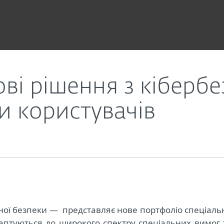
 унікальні потреби користувачів
ві рішення з кібербе
и користувачів
йної безпеки — представляє нове портфоліо спеціаль
даптуються до широкого спектру спеціальних вимог 