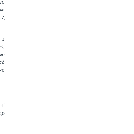
го
им
ід
 з
й,
жі
ад
но
ні
до
.