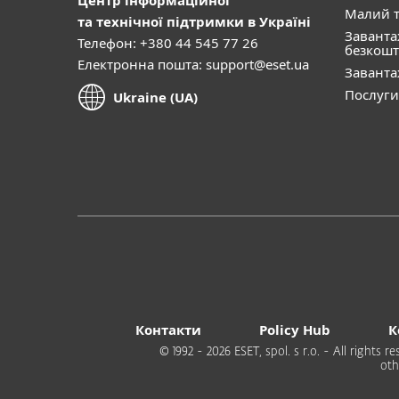
Малий т
та технічної підтримки в Україні
Завант
Телефон: +380 44 545 77 26
безкошт
Електронна пошта:
support@eset.ua
Завант
Послуги
Ukraine (UA)
Контакти
Policy Hub
К
© 1992 - 2026 ESET, spol. s r.o. - All rights
oth