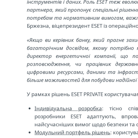
інструментів і даних. Роль ESET теж евол
партнера, який пропонує спеціальні рішення
потребам та нормативним вимогам, важлив
Бржезна, віцепрезидент ESET із операційно
«Якщо ви керівник банку, який прагне зах
багаторічним досвідом, якому потрібно 
директор енергетичної компанії, що по
розповсюдження, чи працівник держав
цифров
ими
ресурс
ами
, дан
ими
та інфраст
більше можливостей для побудови надійної
У рамках рішень ESET PRIVATE користувача
Індивідуальна розробка
: тісно спі
розробники ESET адаптують, впро
найсучасніших вимог щодо безпеки та 
Модульний портфель рішень
: користув