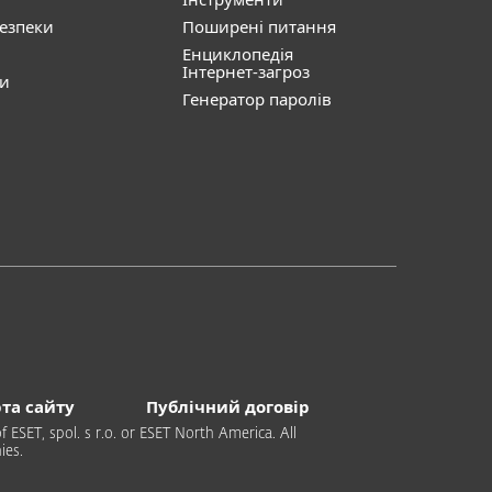
безпеки
Поширені питання
Енциклопедія
Інтернет-загроз
ти
Генератор паролів
та сайту
Публічний договір
 ESET, spol. s r.o. or ESET North America. All
ies.