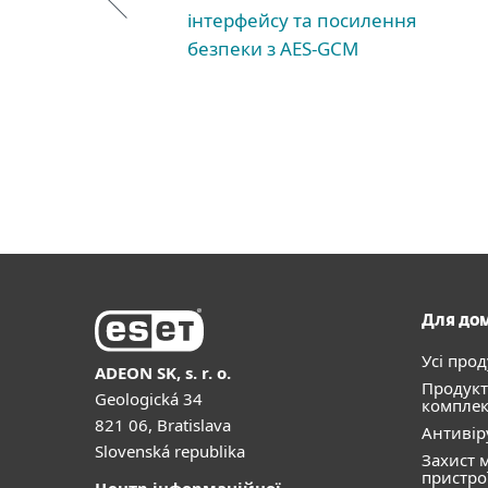
інтерфейсу та посилення
безпеки з AES-GCM
Для до
Усі про
ADEON SK, s. r. o.
Продукт
Geologická 34
комплек
821 06, Bratislava
Антивір
Slovenská republika
Захист 
пристро
Центр інформаційної