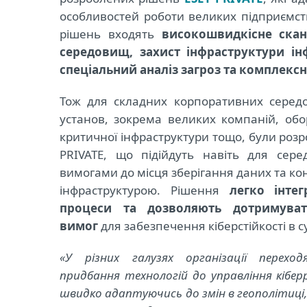
особливостей роботи великих підприємст
рішень входять
високошвидкісне скан
середовищ, захист інфраструктури інф
спеціальний аналіз загроз та комплекс
Тож для складних корпоративних серед
установ, зокрема великих компаній, обо
критичної інфраструктури тощо, були розр
PRIVATE, що підійдуть навіть для сер
вимогами до місця зберігання даних та ко
інфраструктурою. Рішення
легко інте
процеси та дозволяють дотримуват
вимог
для забезпечення кіберстійкості в 
«У різних галузях організації перехо
придбання технологій до управління кібер
швидко адаптуючись до змін в геополітиці,