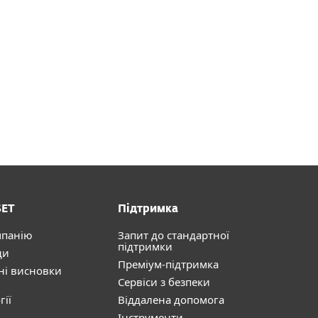
SET
Підтримка
мпанію
Запит до стандартної
підтримки
ди
Преміум-підтримка
ні висновки
Сервіси з безпеки
гії
Віддалена допомога
Інструменти