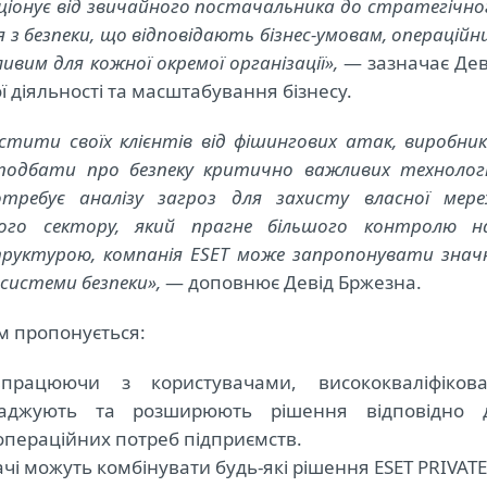
юціонує від звичайного постачальника до стратегічно
 з безпеки, що відповідають бізнес-умовам, операційн
им для кожної окремої організації»,
— зазначає Дев
ї діяльності та масштабування бізнесу.
истити своїх клієнтів від фішингових атак, виробник
подбати про безпеку критично важливих технологі
требує аналізу загроз для захисту власної мере
ного сектору, який прагне більшого контролю н
руктур
ою, компанія ESET може запропонувати знач
 системи безпеки»,
— доповнює Девід Бржезна.
м пропонується:
впрацюючи з користувачами, висококваліфікова
ваджують та розширюють рішення відповідно 
операційних потреб підприємств.
ачі можуть комбінувати будь-які рішення ESET PRIVATE