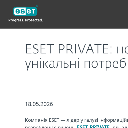
ESET
ESET PRIVATE: нові рішення з кібербезпеки під
ESET PRIVATE: но
унікальні потреб
18.05.2026
Компанія ESET — лідер у галузі інформаці
розроблених рішень
ESET PRIVATE
, які а