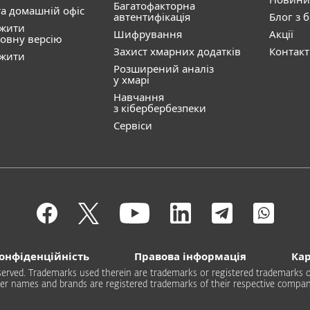
Багатофакторна
а домашній офіс
автентифікація
Блог з 
ажити
Шифрування
Акції
овну версію
Захист хмарних додатків
Контак
ажити
Розширений аналіз
у хмарі
Навчання
з кібербербезпеки
Сервіси
онфіденційність
Правова інформація
Кар
 reserved. Trademarks used therein are trademarks or registered trademarks of
er names and brands are registered trademarks of their respective compan