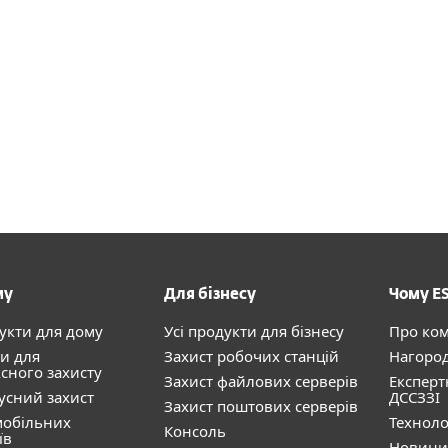
му
Для бізнесу
Чому E
дукти для дому
Усі продукти для бізнесу
Про ко
и для
Захист робочих станцій
Нагоро
сного захисту
Захист файлових серверів
Експерт
усний захист
ДССЗЗІ
Захист поштових серверів
мобільних
Техноло
Консоль
їв
Новини