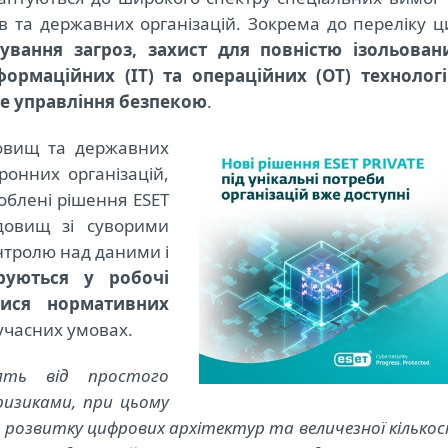
в та державних організацій. Зокрема до переліку ц
ування загроз, захист для повністю ізольован
ормаційних (ІТ) та операційних (ОТ) технологі
не управління безпекою
.
овищ та державних
ронних організацій,
облені рішення ESET
едовищ зі суворими
нтролю над даними і
груються у робочі
ися нормативних
сучасних умовах.
дять від простого
ризиками, при цьому
 розвитку цифрових архітектур та величезної кількос