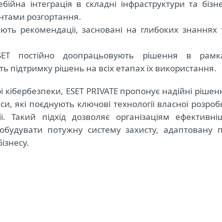
ебійна інтеграція в складні інфраструктури та бізне
антами розгортання.
ають рекомендації, засновані на глибоких знаннях 
ESET постійно доопрацьовують рішення в рамк
ть підтримку рішень на всіх етапах їх використання.
і кібербезпеки, ESET PRIVATE пропонує надійні рішен
си, які поєднують ключові технології власної розроб
ї.
Такий підхід дозволяє організаціям ефективні
обудувати потужну систему захисту, адаптовану п
бізнесу.