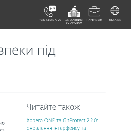
+380 44 545 77 26
ДЕРЖАВНИМ
ПАРТНЕРАМ
UKRAINE
УСТАНОВАМ
зпеки під
Читайте також
Xopero ONE та GitProtect 2.2.0:
но
оновлення інтерфейсу та
та