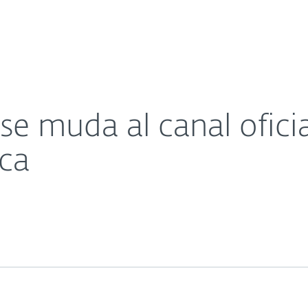
esas
Para Partners
ube de ESET Latinoamérica
scargar
¿Por qué ESET?
 muda al canal ofici
ca