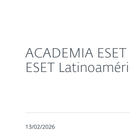
Para el Hogar
Para Empr
ACADEMIA ESET se muda al canal oficial de YouT
Protección para el Hogar
De
ACADEMIA ESET se
ESET Latinoaméri
13/02/2026