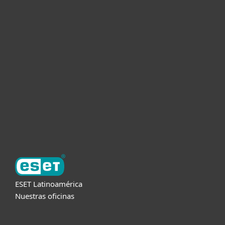
Hogar
Empresas
Partners
Soporte
Acerca de ESET
ESET Latinoamérica
Nuestras oficinas