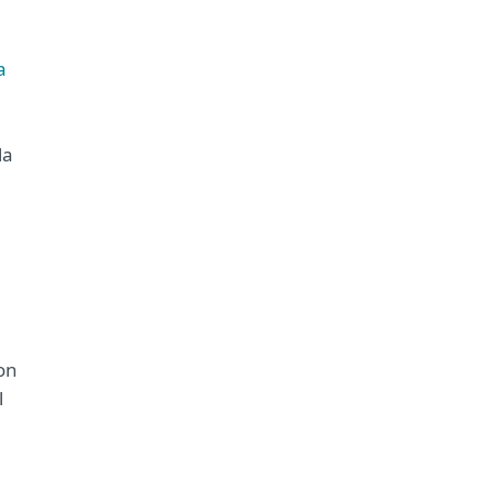
a
la
con
l