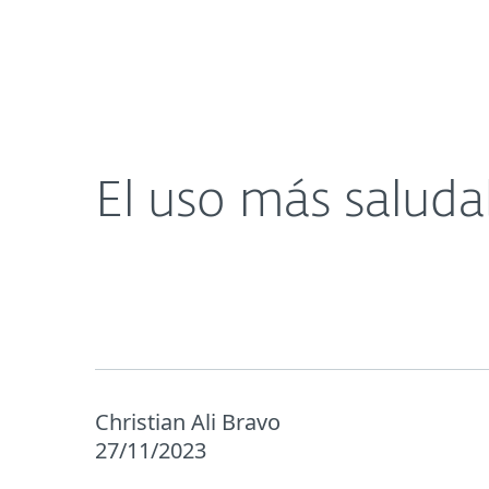
Para el Hogar
Para Empr
El uso más saludable de la Inteligencia Artificial
Protección para el Hogar
De
El uso más saludabl
Christian Ali Bravo
27/11/2023