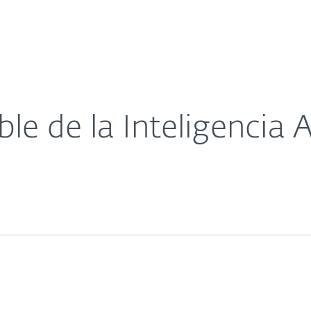
esas
Para Partners
scargar
¿Por qué ESET?
e de la Inteligencia Ar