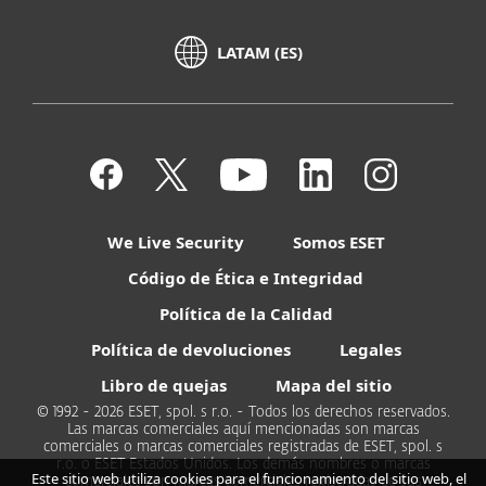
LATAM (ES)
We Live Security
Somos ESET
Código de Ética e Integridad
Política de la Calidad
Política de devoluciones
Legales
Libro de quejas
Mapa del sitio
© 1992 - 2026 ESET, spol. s r.o. - Todos los derechos reservados.
Las marcas comerciales aquí mencionadas son marcas
comerciales o marcas comerciales registradas de ESET, spol. s
r.o. o ESET Estados Unidos. Los demás nombres o marcas
Este sitio web utiliza cookies para el funcionamiento del sitio web, el
comerciales son marcas comerciales registradas de sus