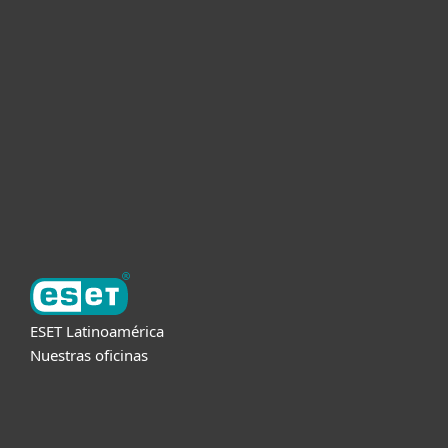
Hogar
Empresas
Partners
Soporte
Acerca de ESET
ESET Latinoamérica
Nuestras oficinas