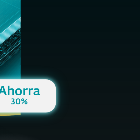
DETALL
Ahorra
30%