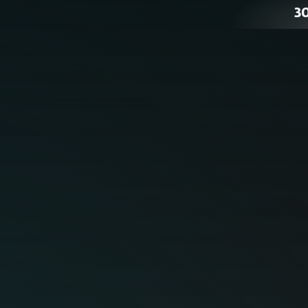
3
el
Seguridad en l
disposit
SEGU
E