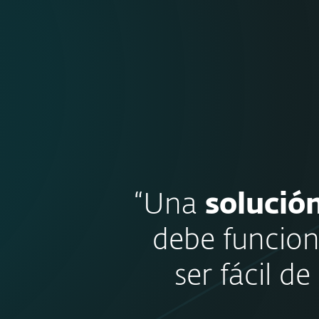
“Una
solució
debe funcion
ser fácil d