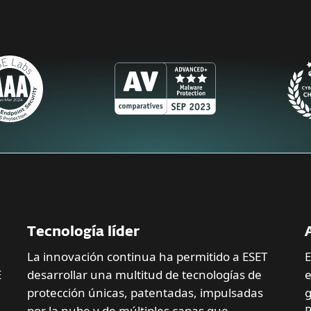
Tecnología líder
La innovación continua ha permitido a ESET
E
E
desarrollar una multitud de tecnologías de
e
protección únicas, patentadas, impulsadas
g
por la nube y de múltiples capas que
P