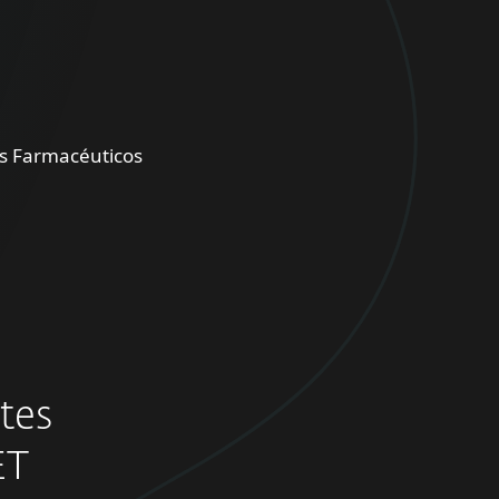
os Farmacéuticos
ntes
ET