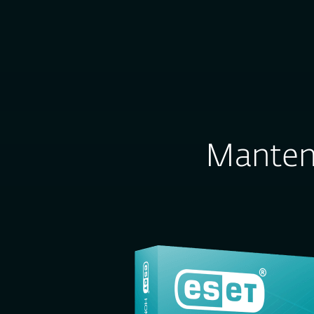
EN TU VUELTA A CL
Para el
Hogar
Mante