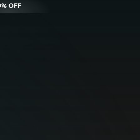
0% OFF
Para
Par
 hogar
Empre
ínea óptima para sus
Protección integral de
ivos personales.
y redes empre
RIDAD PARA
SEGURIDAD PAR
L HOGAR