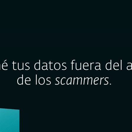
ASES, NO OLVIDES TU SEGURIDAD DIGITAL. APROVECHAR 30%
Acerca
Para
Para
Blog
de
Empresas
Partners
né
tus datos fuera del
de los
scammers
.
ESET HOME Secur
¡Protege tu PC, ma
evita las infraccio