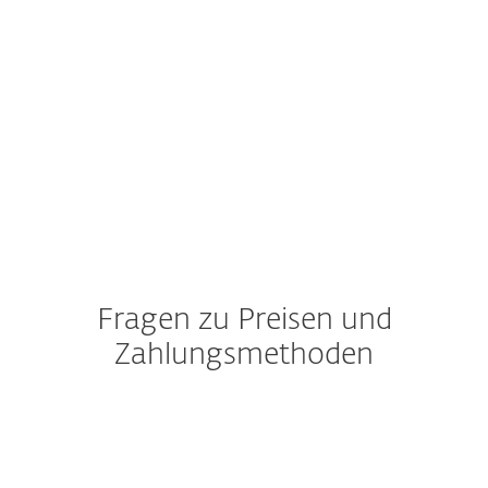
Wann erhalte ich meine
kostenlose Testversion?
Kann ich die ESET Lösung auch
länger als 30 Tage testen?
Ich bin bereits ESET Kunde.
Kann ich auch höhere
Schutzlevel ausprobieren?
Fragen zu Preisen und
Zahlungsmethoden
Wie kann ich meine
Testversion in eine Vollversion
umwandeln?