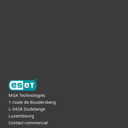
Pour Particuliers
Pour Entreprises
Partnership
Support
A propos d'ESET
MGK Technologies
1 route de Boudersberg
L-3428 Dudelange
Luxembourg
Contact commercial