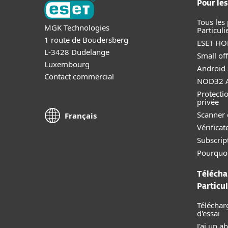
Pour les
Tous les
MGK Technologies
Particuli
1 route de Boudersberg
ESET HOM
L-3428 Dudelange
Small off
Luxembourg
Android 
Contact commercial
NOD32 A
Protectio
privée
Scanner 
Français
Vérificat
Subscript
Pourquo
Télécha
Particul
Téléchar
d'essai
J'ai un 