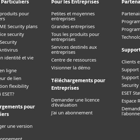
 Particuliers
Pour les Entreprises
Partena
 produits pour
Petites et moyennes
Partenai
ers
entreprises
Program
E Security plans
Grandes entreprises
Progra
ice security
Tous les produits pour
Technolo
entreprises
Security
Services destinés aux
ntivirus
Suppor
entreprises
n identité et vie
Centre de ressources
Clients e
Visionner la démo
Support 
en ligne
Support
eur de lien
Téléchargements pour
Securit
ion flexibility
Entreprises
ESET Sta
i ESET?
Demander une licence
Espace 
d'évaluation
rgements pour
Demande
J'ai un abonnement
l'abonn
iers
ger une version
abonnement