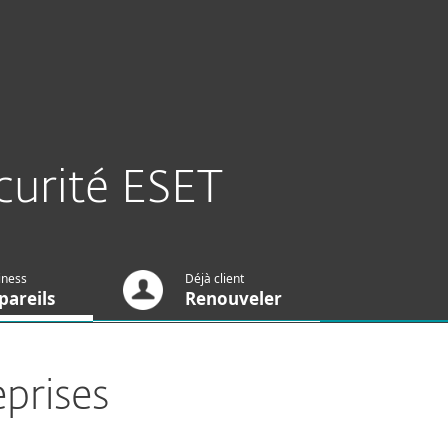
À propos
Blog
BeLux
Zone client
curité ESET
iness
Déjà client
pareils
Renouveler
eprises