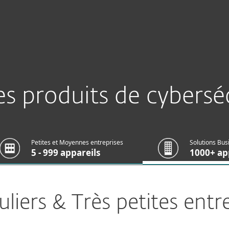
els
Partenaires
Download
Pourquoi ESET ?
les produits de cybersé
Petites et Moyennes entreprises
Solutions Bus
5 - 999 appareils
1000+ ap
uliers & Très petites entr