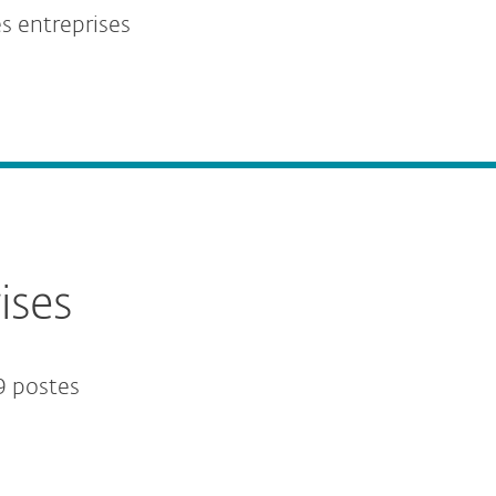
es entreprises
ises
9 postes