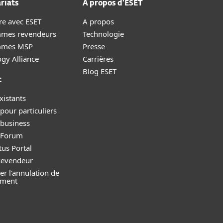
riats
A propos d'ESET
re avec ESET
A propos
mes revendeurs
Technologie
mmes MSP
Presse
gy Alliance
Carrières
Blog ESET
t
xistants
pour particuliers
 business
y Forum
tus Portal
Revendeur
r l'annulation de
ement