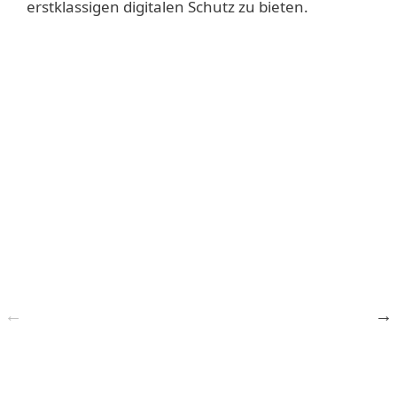
erstklassigen digitalen Schutz zu bieten.
2023
ESET-Forscher gewinnen
den Péter Szőr Award