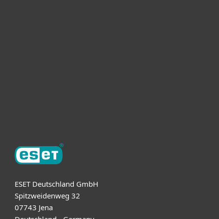
Heimanwender
Unternehmen
ESET Partner
Support
Über ESET
ESET Deutschland GmbH
Spitzweidenweg 32
07743 Jena
Deutschland - Germany