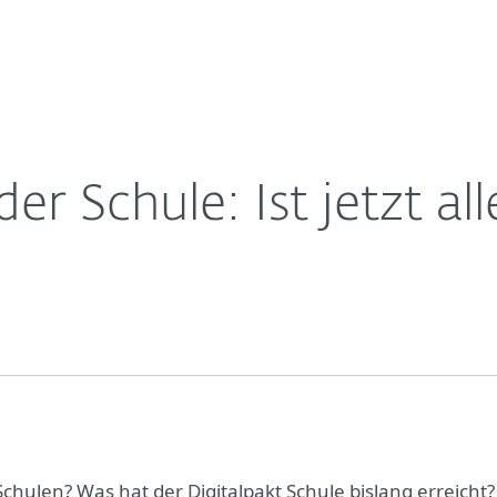
Für
Für ESET
Über ESET
ernehmen
Partner
Kontakt
der Schule: Ist jetzt al
Schulen? Was hat der Digitalpakt Schule bislang erreicht?