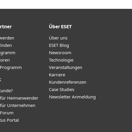
rtner
Über ESET
 werden
Über uns
finden
ESET Blog
ogramm
Newsroom
toren
Technologie
te-Programm
Veranstaltungen
Karriere
t
Kundenreferenzen
Case Studies
Kunde?
Newsletter Anmeldung
 für Heimanwender
 für Unternehmen
y Forum
tus Portal