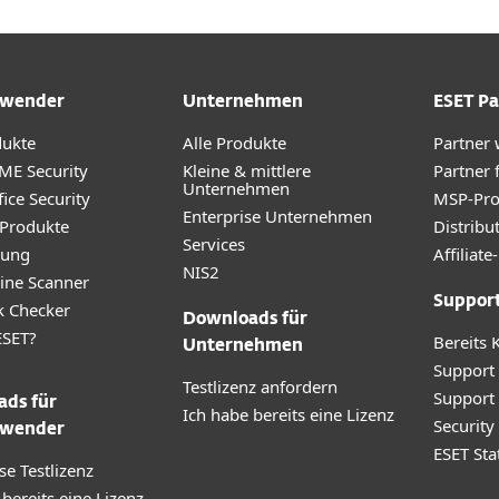
wender
Unternehmen
ESET Pa
dukte
Alle Produkte
Partner
ME Security
Kleine & mittlere
Partner 
Unternehmen
ice Security
MSP-Pr
Enterprise Unternehmen
 Produkte
Distribu
Services
rung
Affilia
NIS2
ine Scanner
Suppor
k Checker
Downloads für
SET?
Bereits 
Unternehmen
Support
Testlizenz anfordern
Support
ds für
Ich habe bereits eine Lizenz
Securit
wender
ESET Sta
se Testlizenz
 bereits eine Lizenz