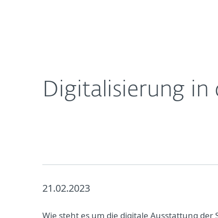
Für
Digitalisierung in der Schule: Ist jetzt alles besser?
Heimanwender
Unt
Newsroom
Karriere
Digitalisierung in 
21.02.2023
Wie steht es um die digitale Ausstattung der 