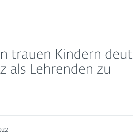
Für
Für ESET
ere Medienkompetenz als Lehrenden zu
Über ESET
ernehmen
Partner
Kontakt
rn trauen Kindern deut
 als Lehrenden zu
022