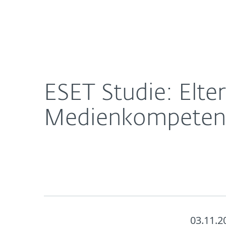
Für
ESET Studie: Eltern trauen Kindern deutlich höh
Heimanwender
Unt
Newsroom
Karriere
ESET Studie: Elte
Medienkompetenz
03.11.2