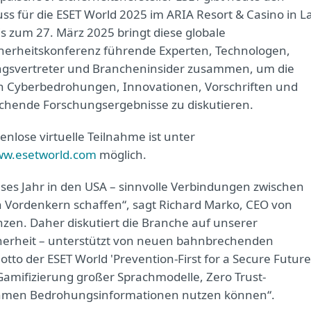
uss für die ESET World 2025 im ARIA Resort & Casino in L
is zum 27. März 2025 bringt diese globale
herheitskonferenz führende Experten, Technologen,
gsvertreter und Brancheninsider zusammen, um die
 Cyberbedrohungen, Innovationen, Vorschriften und
hende Forschungsergebnisse zu diskutieren.
enlose virtuelle Teilnahme ist unter
ww.esetworld.com
möglich.
ieses Jahr in den USA – sinnvolle Verbindungen zwischen
 Vordenkern schaffen“, sagt Richard Marko, CEO von
en. Daher diskutiert die Branche auf unserer
cherheit – unterstützt von neuen bahnbrechenden
to der ESET World 'Prevention-First for a Secure Future
Gamifizierung großer Sprachmodelle, Zero Trust-
nehmen Bedrohungsinformationen nutzen können“.