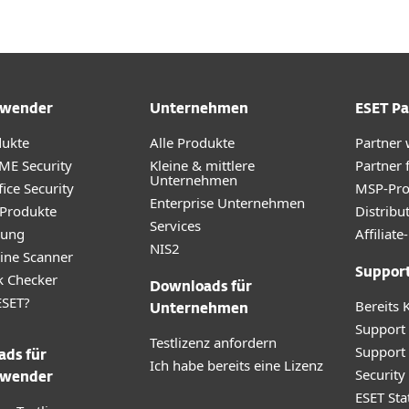
wender
Unternehmen
ESET Pa
dukte
Alle Produkte
Partner
ME Security
Kleine & mittlere
Partner 
Unternehmen
ice Security
MSP-Pr
Enterprise Unternehmen
 Produkte
Distribu
Services
rung
Affilia
NIS2
ine Scanner
Suppor
k Checker
Downloads für
SET?
Bereits 
Unternehmen
Support
Testlizenz anfordern
Support
ds für
Ich habe bereits eine Lizenz
Securit
wender
ESET Sta