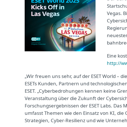
Startsch
Vegas. B
Cybersic
Regierun
neuesten
bahnbrec
Eine kost
http://w
„Wir freuen uns sehr, auf der ESET World – d
ESETs Kunden, Partnern und technologischen
ESET. „Cyberbedrohungen kennen keine Grenz
Veranstaltung über die Zukunft der Cybersi
Forschungsergebnissen der ESET Labs. Das Mot
umfasst Themen wie den Einsatz von KI, die 
Strategien, Cyber-Resilienz und wie Unter