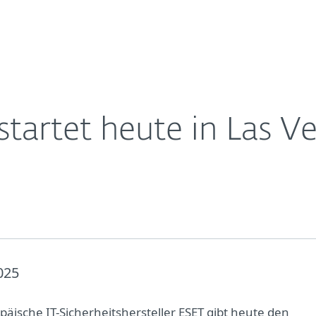
Für
Für ESET
Über ESET
ernehmen
Partner
Kontakt
tartet heute in Las V
025
päische IT-Sicherheitshersteller ESET gibt heute den