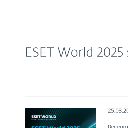
Für
ESET World 2025 startet heute in Las Vegas
Heimanwender
Unt
Newsroom
Karriere
ESET World 2025 s
25.03.2
Der euro