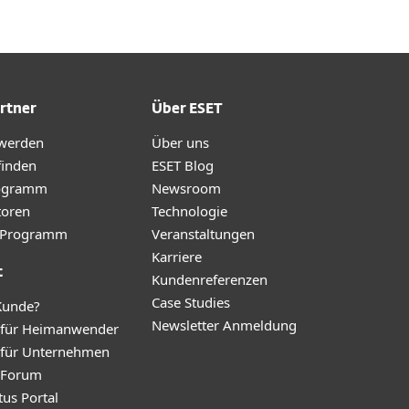
rtner
Über ESET
 werden
Über uns
finden
ESET Blog
ogramm
Newsroom
toren
Technologie
te-Programm
Veranstaltungen
Karriere
t
Kundenreferenzen
Case Studies
Kunde?
Newsletter Anmeldung
 für Heimanwender
 für Unternehmen
y Forum
tus Portal