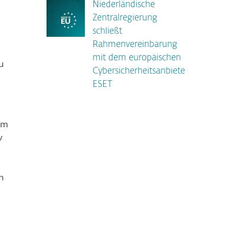
Niederländische
Zentralregierung
schließt
Rahmenvereinbarung
mit dem europäischen
u
Cybersicherheitsanbieter
ESET
im
v
n