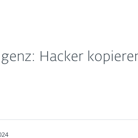
Für
Für ESET
 für ihre Zwecke
Über ESET
ernehmen
Partner
Kontakt
ligenz: Hacker kopieren
024