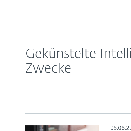
Für
Gekünstelte Intelligenz: Hacker kopieren KI-Tools
Heimanwender
Unt
Newsroom
Karriere
Gekünstelte Intel
Zwecke
05.08.2