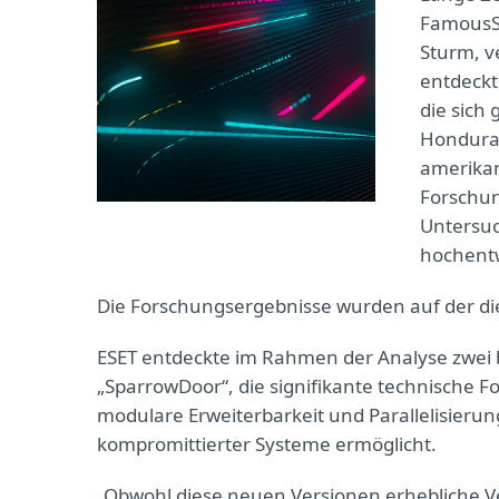
FamousSp
Sturm, v
entdeckt
die sich
Honduras
amerikan
Forschun
Untersuc
hochentw
Die Forschungsergebnisse wurden auf der di
ESET entdeckte im Rahmen der Analyse zwei
„SparrowDoor“, die signifikante technische F
modulare Erweiterbarkeit und Parallelisierun
kompromittierter Systeme ermöglicht.
„Obwohl diese neuen Versionen erhebliche V