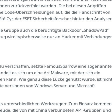
onen zurückverfolgt werden. Die bei diesen Angriffen
e Code-Überschneidungen auf, die die Handschrift von
é Cyr, der ESET Sicherheitsforscher hinter den Analysen
ie Gruppe auch die berüchtigte Backdoor „ShadowPad“
eug wird typischerweise nur an Hacker mit Verbindunge
zu verschaffen, setzte FamousSparrow eine sogenannte
delt es sich um eine Art Malware, mit der sich ein
n kann. Wie genau diese Lücke genutzt wurde, ist nich
tete Versionen von Windows Server und Microsoft
aus unterschiedlichen Werkzeugen: Zum Einsatz kommen
zeuge, die von mit China verbündeten APT-Gruppen und