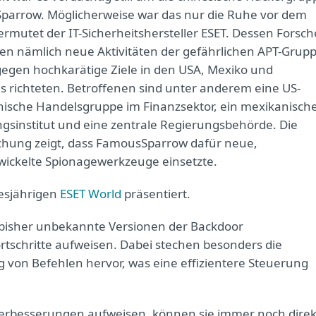
arrow. Möglicherweise war das nur die Ruhe vor dem
ermutet der IT-Sicherheitshersteller ESET. Dessen Forsch
en nämlich neue Aktivitäten der gefährlichen APT-Grupp
 gegen hochkarätige Ziele in den USA, Mexiko und
 richteten. Betroffenen sind unter anderem eine US-
ische Handelsgruppe im Finanzsektor, ein mexikanisch
gsinstitut und eine zentrale Regierungsbehörde. Die
hung zeigt, dass FamousSparrow dafür neue,
ickelte Spionagewerkzeuge einsetzte.
esjährigen
ESET World
präsentiert.
 bisher unbekannte Versionen der Backdoor
ortschritte aufweisen. Dabei stechen besonders die
g von Befehlen hervor, was eine effizientere Steuerung
erbesserungen aufweisen, können sie immer noch direk