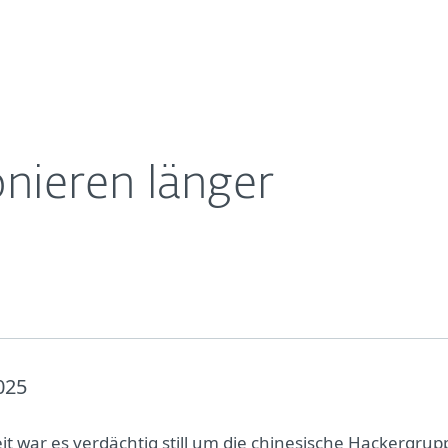
Für
Für ESET
ungen
Totgeglaubte spionieren länger
Über ESET
ernehmen
Partner
Kontakt
nieren länger
025
it war es verdächtig still um die chinesische Hackergrup