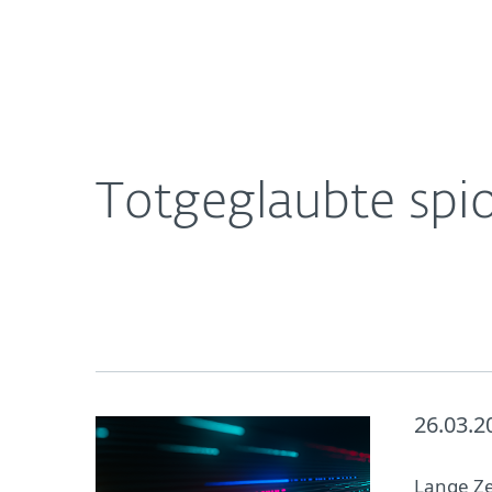
Für
DACH
Über ESET
Presse
Pressemitteil
Heimanwender
Unt
Newsroom
Karriere
Totgeglaubte spio
26.03.2
Lange Ze