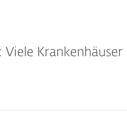
Für
Für ESET
i NIS2 hinterher
Über ESET
ernehmen
Partner
Kontakt
: Viele Krankenhäuser 