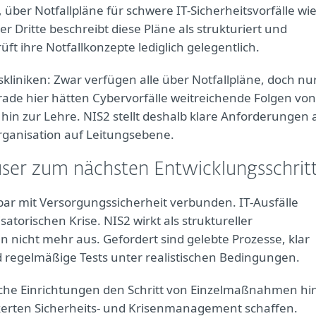
über Notfallpläne für schwere IT‑Sicherheitsvorfälle wi
Dritte beschreibt diese Pläne als strukturiert und
ft ihre Notfallkonzepte lediglich gelegentlich.
tskliniken: Zwar verfügen alle über Notfallpläne, doch nu
rade hier hätten Cybervorfälle weitreichende Folgen von
hin zur Lehre. NIS2 stellt deshalb klare Anforderungen 
rganisation auf Leitungsebene.
user zum nächsten Entwicklungsschrit
ar mit Versorgungssicherheit verbunden. IT‑Ausfälle
torischen Krise. NIS2 wirkt als struktureller
icht mehr aus. Gefordert sind gelebte Prozesse, klar
nd regelmäßige Tests unter realistischen Bedingungen.
he Einrichtungen den Schritt von Einzelmaßnahmen hi
kerten Sicherheits‑ und Krisenmanagement schaffen.