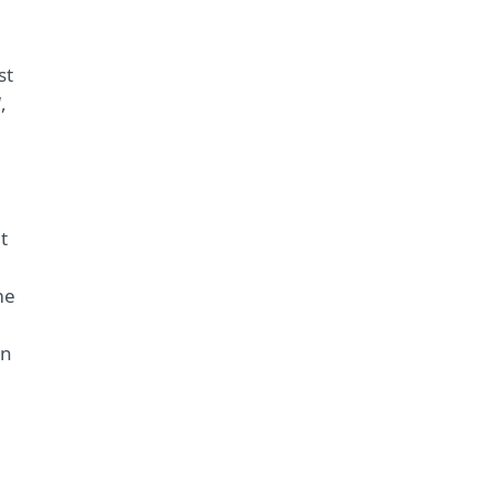
st
,
t
me
en