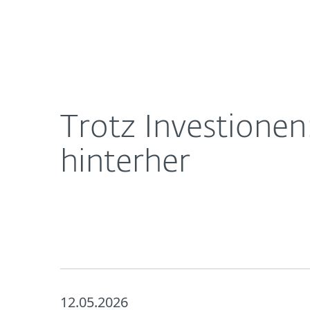
Für
Trotz Investionen: Viele Krankenhäuser hinken be
Heimanwender
Unt
Newsroom
Karriere
Trotz Investionen
hinterher
12.05.2026