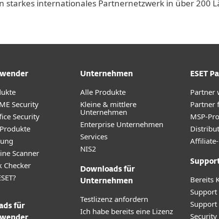
n starkes internationales Partnernetzwerk in über 200
wender
Unternehmen
ESET Pa
dukte
Alle Produkte
Partner
ME Security
Kleine & mittlere
Partner 
Unternehmen
ice Security
MSP-Pr
Enterprise Unternehmen
 Produkte
Distribu
Services
rung
Affilia
NIS2
ine Scanner
Suppor
k Checker
Downloads für
SET?
Bereits 
Unternehmen
Support
Testlizenz anfordern
Support
ds für
Ich habe bereits eine Lizenz
Securit
wender