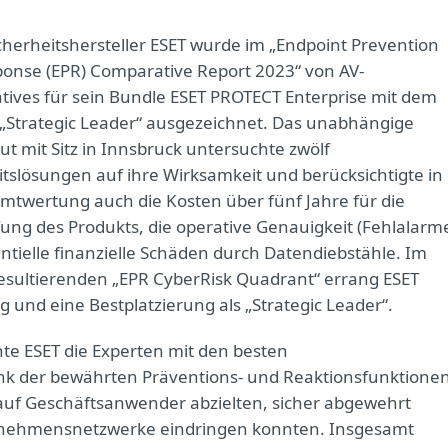
icherheitshersteller ESET wurde im „Endpoint Prevention
onse (EPR) Comparative Report 2023“ von AV-
ives für sein Bundle ESET PROTECT Enterprise mit dem
 „Strategic Leader“ ausgezeichnet. Das unabhängige
tut mit Sitz in Innsbruck untersuchte zwölf
itslösungen auf ihre Wirksamkeit und berücksichtigte in
mtwertung auch die Kosten über fünf Jahre für die
ung des Produkts, die operative Genauigkeit (Fehlalarm
ntielle finanzielle Schäden durch Datendiebstähle. Im
esultierenden „EPR CyberRisk Quadrant“ errang ESET
und eine Bestplatzierung als „Strategic Leader“.
nte ESET die Experten mit den besten
k der bewährten Präventions- und Reaktionsfunktione
 auf Geschäftsanwender abzielten, sicher abgewehrt
ernehmensnetzwerke eindringen konnten. Insgesamt