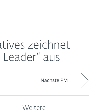
Über
Blog
Onlineshop
Germany
us
ESET
tives zeichnet
 Leader“ aus
Nächste PM
Weitere