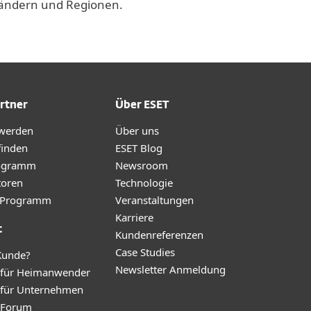
 Ländern und Regionen.
rtner
Über ESET
 werden
Über uns
finden
ESET Blog
ogramm
Newsroom
toren
Technologie
te-Programm
Veranstaltungen
Karriere
t
Kundenreferenzen
Case Studies
Kunde?
Newsletter Anmeldung
 für Heimanwender
 für Unternehmen
y Forum