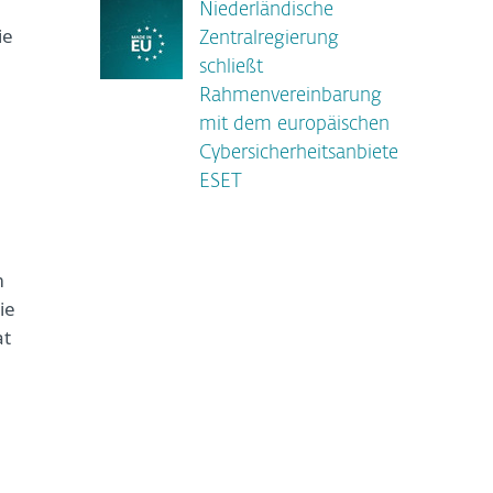
Niederländische
ie
Zentralregierung
schließt
Rahmenvereinbarung
mit dem europäischen
Cybersicherheitsanbieter
ESET
m
ie
at