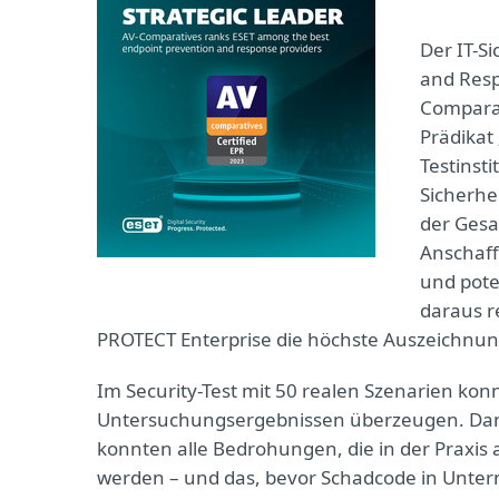
Der IT-S
and Resp
Comparat
Prädikat
Testinsti
Sicherhe
der Gesa
Anschaff
und pote
daraus r
PROTECT Enterprise die höchste Auszeichnung 
Im Security-Test mit 50 realen Szenarien kon
Untersuchungsergebnissen überzeugen. Dan
konnten alle Bedrohungen, die in der Praxis
werden – und das, bevor Schadcode in Unt