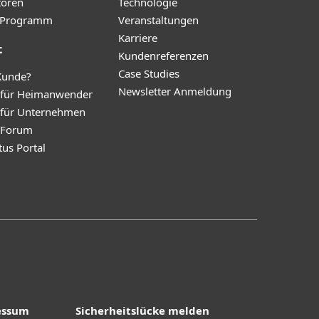
toren
Technologie
te-Programm
Veranstaltungen
Karriere
t
Kundenreferenzen
Case Studies
Kunde?
Newsletter Anmeldung
 für Heimanwender
 für Unternehmen
y Forum
tus Portal
essum
Sicherheitslücke melden