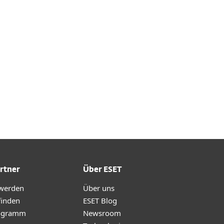
rtner
Über ESET
 werden
Über uns
finden
ESET Blog
ogramm
Newsroom