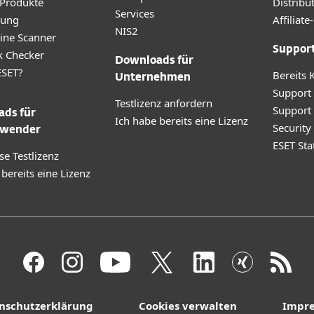
 Produkte
Distribu
Services
rung
Affilia
NIS2
ine Scanner
Suppor
k Checker
Downloads für
SET?
Bereits 
Unternehmen
Support
Testlizenz anfordern
Support
ds für
Ich habe bereits eine Lizenz
Securit
wender
ESET Sta
se Testlizenz
 bereits eine Lizenz
nschutzerklärung
Cookies verwalten
Impr