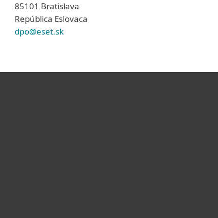
85101 Bratislava
República Eslovaca
dpo@eset.sk
Hogar
Empresas
Partners
Soporte
Acerca de ESET