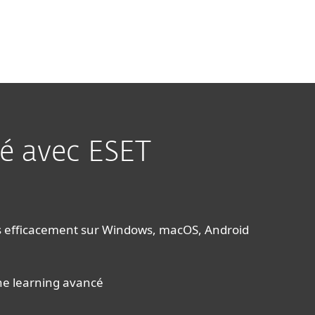
F préparé par Cybermalveillance.gouv.fr
té avec ESET
s efficacement sur Windows, macOS, Android
ne learning avancé