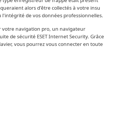
de type enregistreur de frappe était présent
squeraient alors d'être collectés à votre insu
 l'intégrité de vos données professionnelles.
pour votre navigation pro, un navigateur
suite de sécurité ESET Internet Security. Grâce
clavier, vous pourrez vous connecter en toute
o
obiles (PC, portables, tablettes,
ibilité d’accéder, depuis presque
rsonnelles mais aussi à son système
tière numérique entre la vie
nt de plus en plus poreuse. Face à cette
r ses pratiques afin de protéger tant votre
e votre espace de vie privée.
Téléchargez