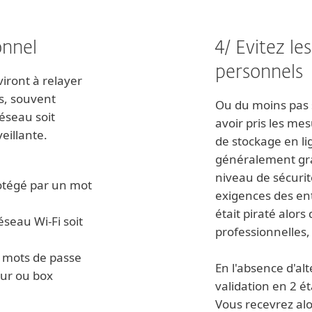
onnel
4/ Evitez le
personnels
iront à relayer
s, souvent
Ou du moins pas 
réseau soit
avoir pris les me
eillante.
de stockage en li
généralement grat
niveau de sécurit
protégé par un mot
exigences des ent
était piraté alors
seau Wi-Fi soit
professionnelles,
et mots de passe
En l'absence d'alt
eur ou box
validation en 2 é
Vous recevrez al