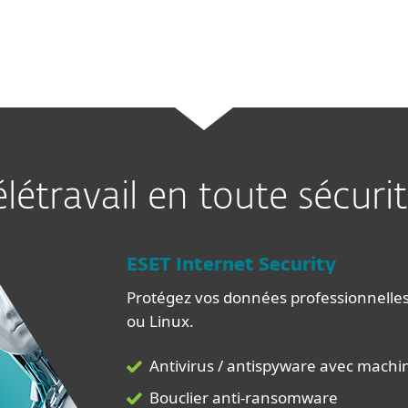
gratuitement le mémo
au format PD
élétravail en toute sécuri
ESET Internet Security
Protégez vos données professionnelle
ou Linux.
Antivirus / antispyware avec machi
Bouclier anti-ransomware