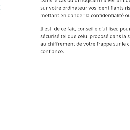
Dans le cas où un logiciel malveillant 
sur votre ordinateur vos identifiants ri
mettant en danger la confidentialité ou
Il est, de ce fait, conseillé d'utiliser, 
sécurisé tel que celui proposé dans la 
au chiffrement de votre frappe sur le 
confiance.
Séparez les usages pro-pers
Le développement des technologies m
smartphones) offre désormais la poss
n’importe où, à ses informations pe
informatique professionnel : la fron
professionnelle et personnelle devie
évolution, il est nécessaire d’adapte
entreprise ou votre organisation, qu