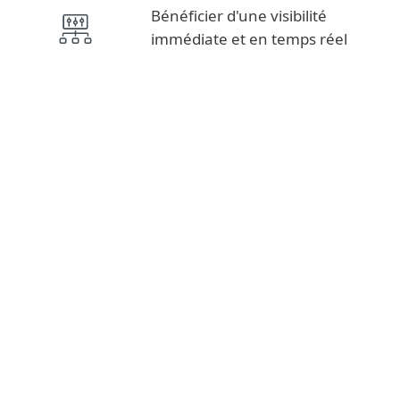
Bénéficier d'une visibilité
immédiate et en temps réel
Flux de renseignement, rapports APT
THREAT INTELLIGENCE
MDR, Detection & Response
DÉTECTION ET RÉPONSE