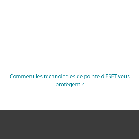
Défense contre les menaces avancées,
protection des applications dans le Cloud,
Authentification, chiffrement et vulnérabilité
et patch management
PROTECTION ÉTENDUE
Mail Server Security, SharePoint Security,
Endpoint Protection, Server Security, Mobile
Threat Defense, Cloud Workload Protection
PROTECTION ESSENTIELLE
Comment les technologies de pointe d'ESET vous
protègent ?