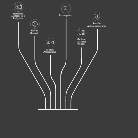
Protection
Investigation
Moderne des
Endpoints
Bouclier
Anti-ransomwares
Threat
Hunted
Machine
Learning
Avancée
Réponse
Automatique