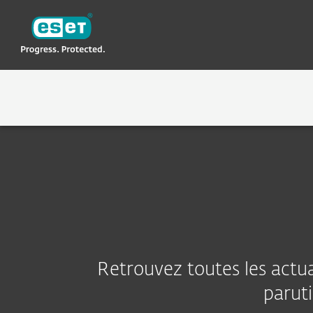
ESET
NA
À propos d'ESET
Rédaction
A PROPOS D'ESET
POURQ
Retrouvez toutes les actua
paruti