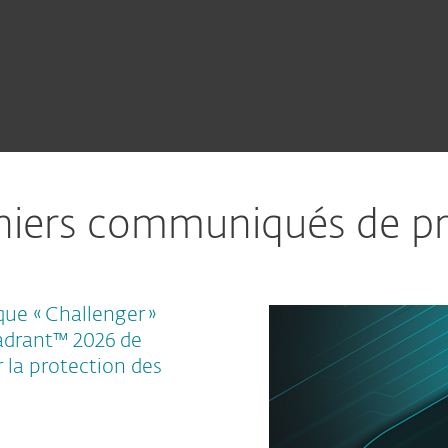
niers communiqués de pr
que « Challenger »
drant™ 2026 de
 la protection des