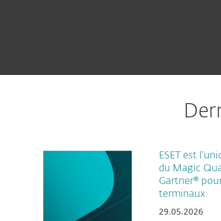
Der
ESET est l’uni
du Magic Qua
Gartner® pour
terminaux
29.05.2026