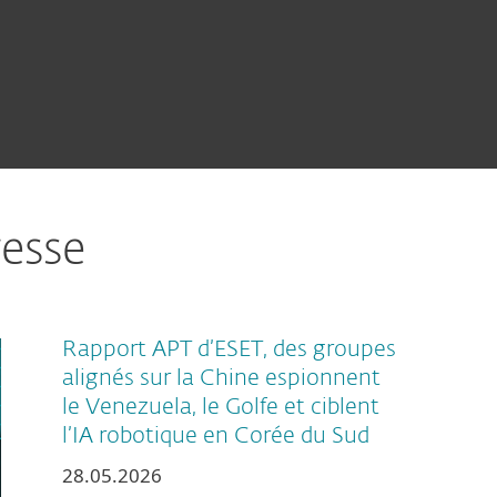
esse
Rapport APT d’ESET, des groupes
alignés sur la Chine espionnent
le Venezuela, le Golfe et ciblent
l’IA robotique en Corée du Sud
28.05.2026