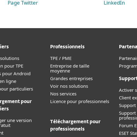
Page Twitter
LinkedIn
iers
Professionnels
Partena
 solutions
TPE / PME
Partenai
on pour TPE
Entreprise de taille
Progra
moyenne
s pour Android
Grandes entreprises
Suppor
en ligne
Voir nos solutions
our particuliers
Activer s
Nos services
Client ex
Licence pour professionnels
rgement pour
Support 
iers
Support
professi
ger une version
Téléchargement pour
ratuit
Forum E
professionnels
nt
ESET Sta