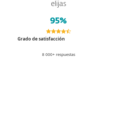
elijas
95%
Grado de satisfacción
8 000+ respuestas
Pagar por Internet
PS
Peter S., Eslovaquia
"Sensación de seguridad al pagar a
través de la banca por Internet, los
sitios potencialmente inseguros se
bloquean."