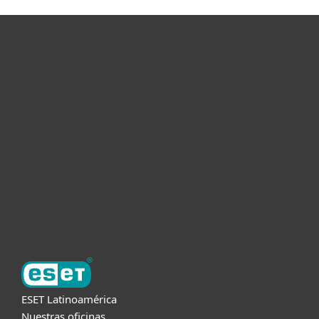
Hogar
Empresas
Partners
Soporte
Acerca de ESET
ESET Latinoamérica
Nuestras oficinas