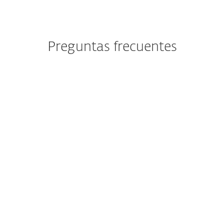
Preguntas frecuentes
¿Cómo descargo/instalo ESET
después de la compra?
¿Puedo probar ESET antes de
comprarlo?
¿Aún puedo comprar ESET
Internet Security o ESET
Smart Security Premium?