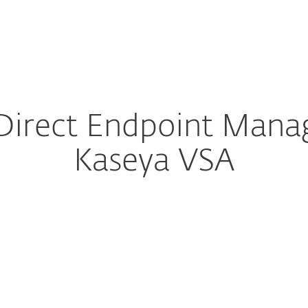
esas
Para Partners
n for Kaseya VSA
scargar
¿Por qué ESET?
irect Endpoint Manag
Kaseya VSA
re la descarga
DESCARGAR