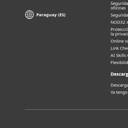
Segurid
oficinas
Paraguay (ES)
Segurida
NOD32 A
Protecci
la privac
Online s
Link Che
AI Skills
Flexibili
Descarg
Descarga
Ya tengo