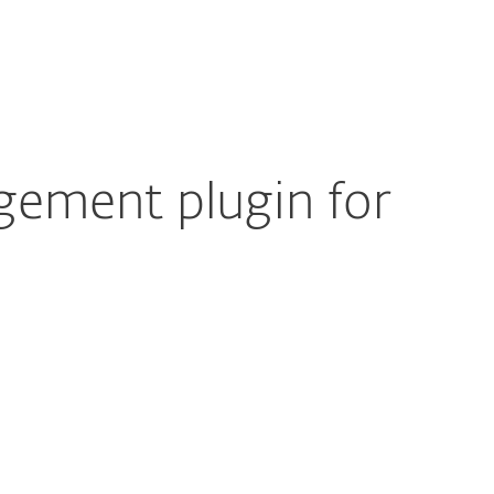
Acerca de
Blog
Tienda
Panama
Cliente existente
ement plugin​ for
Documentación
Opciones de
descarga