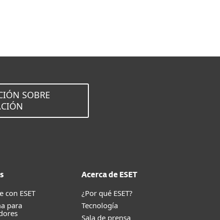
Volver a la descarga simple
Elija otra versión
CIÓN SOBRE
ACIÓN
s
Acerca de ESET
e con ESET
¿Por qué ESET?
a para
Tecnología
dores
Sala de prensa