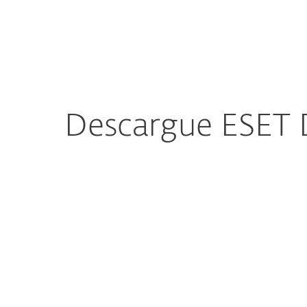
Para el Hogar
Para Empr
PA
Programa MSP
Download EDEM plugi
Protección para el Hogar
De
Descargue ESET D
Configu