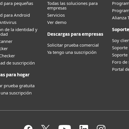
ad para pequeñas
Todas las soluciones para
Progra
empresas
Program
d para Android
Servicios
Alianza 
ntivirus
Ver demo
ón de la identidad y
Soport
idad
Descargas para empresas
Soy clie
canner
Solicitar prueba comercial
Soporte
cker
Ya tengo una suscripción
Soporte
 Checker
Foro de
dad de suscripción
Portal d
as para hogar
r prueba gratuita
 una suscripción