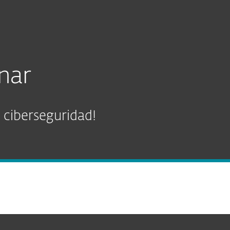
Acerca de
Blog
Tienda
Panama
nar
 ciberseguridad!