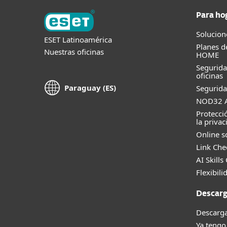
Para ho
Solucion
ESET Latinoamérica
Planes d
Nuestras oficinas
HOME
Segurid
oficinas
Paraguay (ES)
Segurida
NOD32 A
Protecci
la privac
Online s
Link Che
AI Skills
Flexibili
Descarg
Descarga
Ya tengo