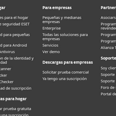
gar
Para empresas
Partner
es para el hogar
Pequeñas y medianas
Asociars
empresas
e seguridad ESET
Program
Enterprise
revende
ad para pequeñas
Todas las soluciones para
Progra
empresas
Program
d para Android
Servicios
Alianza 
ntivirus
Ver demo
ón de la identidad y
Soport
idad
Descargas para empresas
Soy clie
canner
Solicitar prueba comercial
Soporte
cker
Ya tengo una suscripción
Soporte
 Checker
Foro de
dad de suscripción
Portal d
as para hogar
r prueba gratuita
 una suscripción