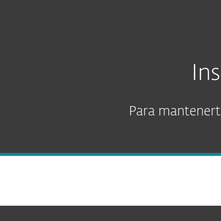
PA
webis-latam
In
Para mantenerte