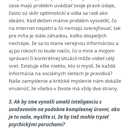
zase majú problém uvádzať svoje pravé údaje,
často sú skôr optimistickí a vidia sa radi ako
ideálni. Keď deťom máme problém vysvetliť, čo
na internet nepatrí a čo nemajú zverejňovať, tak
pre mňa je stále záhadou, koľko dospelých
nechápe, že sa to stane verejnou informáciou a
aj po rokoch to bude niečo, čo o mne a mojom
správaní či konkrétnej situácii môže vidieť celý
svet. Existuje ešte niekto, kto si myslí, že každá
informácia na sociálnych sieťach je pravdivá?
Naše zamyslenie a kritické myslenie nám dokáže
vnuknúť, že všetko v živote má vždy dve strany.
3. Ak by sme vynašli umelú inteligenciu s
uvažovaním na podobne komplexnej úrovni, ako
je to naše, myslíte si, že by tiež mohla trpieť
psychickými poruchami?