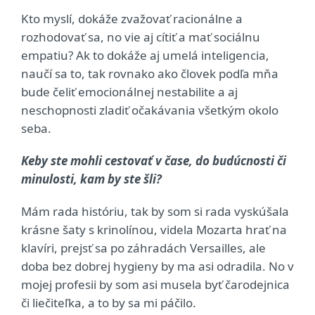
Kto myslí, dokáže zvažovať racionálne a
rozhodovať sa, no vie aj cítiť a mať sociálnu
empatiu? Ak to dokáže aj umelá inteligencia,
naučí sa to, tak rovnako ako človek podľa mňa
bude čeliť emocionálnej nestabilite a aj
neschopnosti zladiť očakávania všetkým okolo
seba.
Keby ste mohli cestovať v čase, do budúcnosti či
minulosti, kam by ste šli?
Mám rada históriu, tak by som si rada vyskúšala
krásne šaty s krinolínou, videla Mozarta hrať na
klavíri, prejsť sa po záhradách Versailles, ale
doba bez dobrej hygieny by ma asi odradila. No v
mojej profesii by som asi musela byť čarodejnica
či liečiteľka, a to by sa mi páčilo.