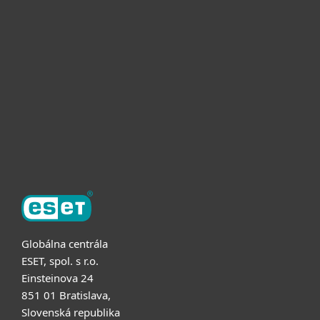
Pre firmy
Užitočné informácie
Partnerstvo
O ESET
Globálna centrála
ESET, spol. s r.o.
Einsteinova 24
851 01 Bratislava,
Slovenská republika