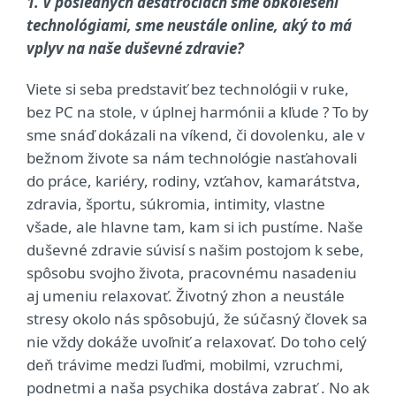
1. V posledných desaťročiach sme obkolesení
technológiami, sme neustále online, aký to má
vplyv na naše duševné zdravie?
Viete si seba predstaviť bez technológii v ruke,
bez PC na stole, v úplnej harmónii a kľude ? To by
sme snáď dokázali na víkend, či dovolenku, ale v
bežnom živote sa nám technológie nasťahovali
do práce, kariéry, rodiny, vzťahov, kamarátstva,
zdravia, športu, súkromia, intimity, vlastne
všade, ale hlavne tam, kam si ich pustíme. Naše
duševné zdravie súvisí s našim postojom k sebe,
spôsobu svojho života, pracovnému nasadeniu
aj umeniu relaxovať. Životný zhon a neustále
stresy okolo nás spôsobujú, že súčasný človek sa
nie vždy dokáže uvoľniť a relaxovať. Do toho celý
deň trávime medzi ľuďmi, mobilmi, vzruchmi,
podnetmi a naša psychika dostáva zabrať . No ak