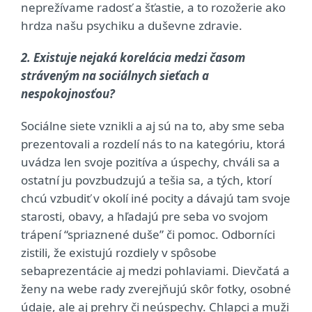
neprežívame radosť a šťastie, a to rozožerie ako
hrdza našu psychiku a duševne zdravie.
2. Existuje nejaká korelácia medzi časom
stráveným na sociálnych sieťach a
nespokojnosťou?
Sociálne siete vznikli a aj sú na to, aby sme seba
prezentovali a rozdelí nás to na kategóriu, ktorá
uvádza len svoje pozitíva a úspechy, chváli sa a
ostatní ju povzbudzujú a tešia sa, a tých, ktorí
chcú vzbudiť v okolí iné pocity a dávajú tam svoje
starosti, obavy, a hľadajú pre seba vo svojom
trápení “spriaznené duše” či pomoc. Odborníci
zistili, že existujú rozdiely v spôsobe
sebaprezentácie aj medzi pohlaviami. Dievčatá a
ženy na webe rady zverejňujú skôr fotky, osobné
údaje, ale aj prehry či neúspechy. Chlapci a muži