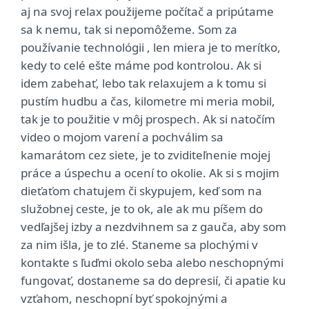
aj na svoj relax použijeme počítač a pripútame
sa k nemu, tak si nepomôžeme. Som za
používanie technológii , len miera je to merítko,
kedy to celé ešte máme pod kontrolou. Ak si
idem zabehať, lebo tak relaxujem a k tomu si
pustím hudbu a čas, kilometre mi meria mobil,
tak je to použitie v môj prospech. Ak si natočím
video o mojom varení a pochválim sa
kamarátom cez siete, je to zviditeľnenie mojej
práce a úspechu a ocení to okolie. Ak si s mojim
dieťaťom chatujem či skypujem, keď som na
služobnej ceste, je to ok, ale ak mu píšem do
vedľajšej izby a nezdvihnem sa z gauča, aby som
za nim išla, je to zlé. Staneme sa plochými v
kontakte s ľuďmi okolo seba alebo neschopnými
fungovať, dostaneme sa do depresií, či apatie ku
vzťahom, neschopní byť spokojnými a