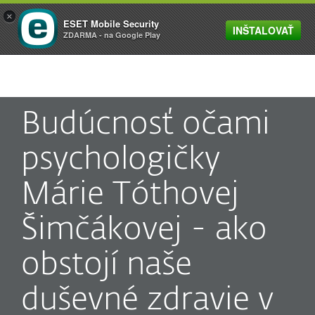
×
ESET Mobile Security
INŠTALOVAŤ
MENU
ZDARMA - na Google Play
Budúcnosť očami
psychologičky
Márie Tóthovej
Šimčákovej - ako
obstojí naše
duševné zdravie v