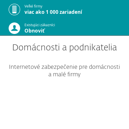
Veľké firmy
viac ako 1 000 zariadení
Existujúci zákazníci
Obnoviť
Domácnosti a podnikatelia
Internetové zabezpečenie pre domácnosti
a malé firmy
Ochrana domácností
Ochrana podnikania
Ďalšie riešenia