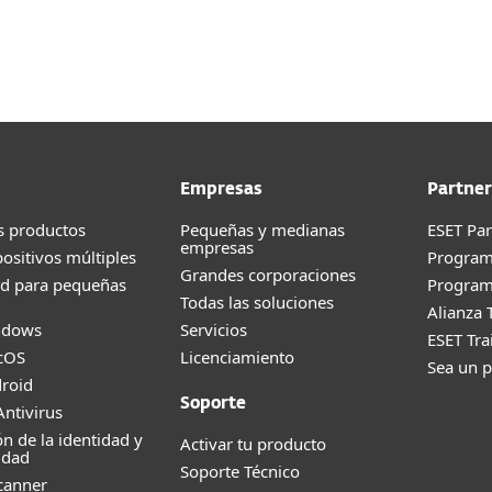
esas
Para Partners
scargar
¿Por qué ESET?
Empresas
Partner
s productos
Pequeñas y medianas
ESET Pa
empresas
positivos múltiples
Progra
Grandes corporaciones
ad para pequeñas
Program
Todas las soluciones
Alianza 
ndows
Servicios
ESET Tr
cOS
Licenciamiento
Sea un p
roid
Soporte
ntivirus
ón de la identidad y
Activar tu producto
idad
Soporte Técnico
canner