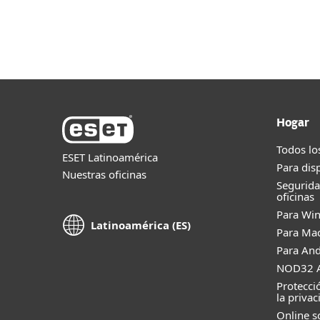
Para el Hogar
Para Empr
SV
Acerca de
Sala de prensa
Protección para el Hogar
De
Hogar
Todos lo
ESET Latinoamérica
Para dis
Nuestras oficinas
Segurid
oficinas
Para Wi
Latinoamérica (ES)
Para Ma
Para And
NOD32 A
Protecci
la privac
Online s