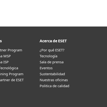
Acerca de
Blog
Tienda
El Salvador
Cliente existente
s
Acerca de ESET
rtner Program
¿Por qué ESET?
ma MSP
Tecnología
a ISP
Sala de prensa
Tecnológica
Eventos
aining Program
Sustentabilidad
artner de ESET
Nuestras oficinas
Politica de calidad