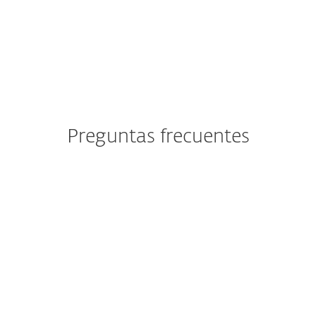
ESET blog
We Live Security blog
Preguntas frecuentes
¿Puedo probar las soluciones
de la plataforma ESET
PROTECT antes de
comprarlas?
¿Despliegue en la nube o en
local de la plataforma ESET
PROTECT?