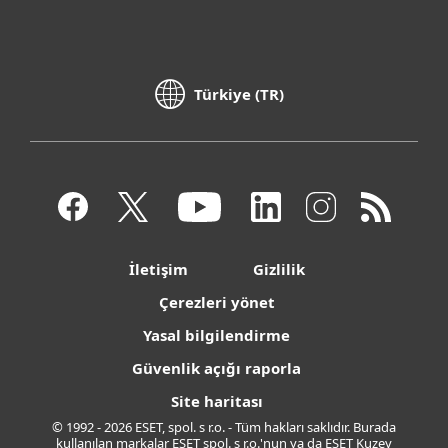
Türkiye (TR)
İletişim
Gizlilik
Çerezleri yönet
Yasal bilgilendirme
Güvenlik açığı raporla
Site haritası
© 1992 - 2026 ESET, spol. s r.o. - Tüm hakları saklıdır. Burada
kullanılan markalar ESET spol. s r.o.'nun ya da ESET Kuzey
Amerika'nın tescilli markalarıdır. Diğer tüm isim ve markalar