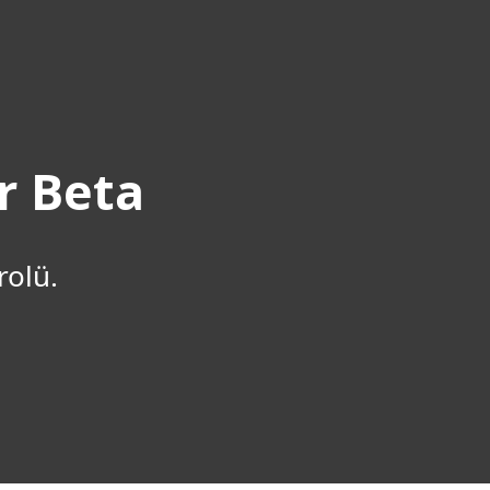
Hakkımızda
Blog
Mağaza
Türkiye
Kullanıcı alanı
r Beta
rolü.