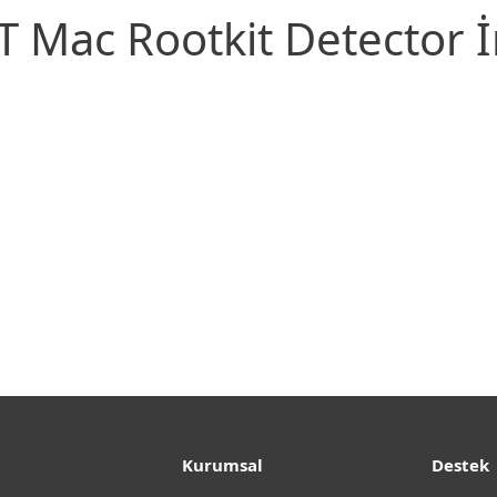
T Mac Rootkit Detector İ
yi yapılandırın
İNDIRIN
Kurumsal
Destek