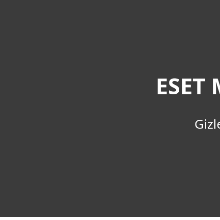
Bireysel
Kurumsal
TR > AZ
Destek
ESET Rootkit Detector Beta
Bireysel koruma
İndirin
ESET 
Gizl