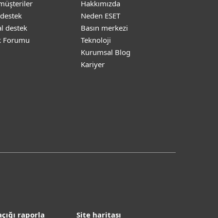
müşteriler
Hakkımızda
 destek
Neden ESET
l destek
Basın merkezi
k Forumu
Teknoloji
Kurumsal Blog
Kariyer
çığı raporla
Site haritası