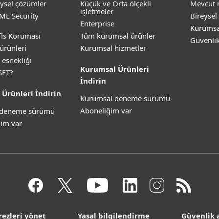
ysel çözümler
Küçük ve Orta ölçekli
Mevcut 
işletmeler
ME Security
Bireysel
Enterprise
Kurumsa
is Koruması
Tüm kurumsal ürünler
Güvenli
ürünleri
Kurumsal hizmetler
 esnekliği
Kurumsal Ürünleri
SET?
İndirin
 Ürünleri İndirin
Kurumsal deneme sürümü
Aboneliğim var
z deneme sürümü
im var
rezleri yönet
Yasal bilgilendirme
Güvenlik a