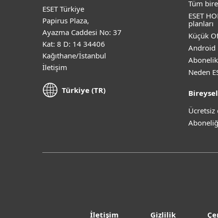
Tüm bire
ESET Türkiye
ESET HO
Papirus Plaza,
planları
Ayazma Caddesi No: 37
Küçük Of
Kat: 8 D: 14 34406
Android 
Kağıthane/İstanbul
Abonelik
İletişim
Neden E
Türkiye (TR)
Bireysel
Ücretsi
Aboneliğ
İletişim
Gizlilik
Çe