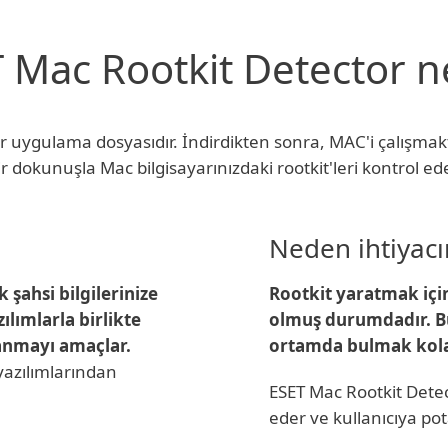
 Mac Rootkit Detector n
 uygulama dosyasıdır. İndirdikten sonra, MAC'i çalışmakta
ir dokunuşla Mac bilgisayarınızdaki rootkit'leri kontrol ede
Neden ihtiyac
k şahsi bilgilerinize
Rootkit yaratmak içi
zılımlarla birlikte
olmuş durumdadır. Bu
lanmayı amaçlar.
ortamda bulmak kola
 yazılımlarından
ESET Mac Rootkit Dete
eder ve kullanıcıya potan