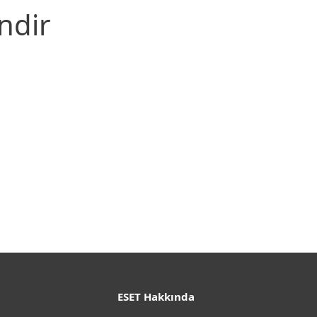
ndir
Dokümanlar
İndirme seçenekleri
Basit indirmeye geri dönün
Başka bir ürün sürümü seçin
ESET Hakkında