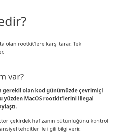
edir?
 olan rootkit'lere karşı tarar. Tek
r.
ım var?
n gerekli olan kod günümüzde çevrimiçi
 yüzden MacOS rootkit'lerini illegal
ylaştı.
ctor, çekirdek hafızanın bütünlüğünü kontrol
siyel tehditler ile ilgili bilgi verir.