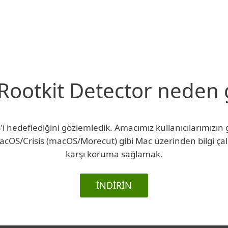
ootkit Detector neden ge
S'i hedeflediğini gözlemledik. Amacımız kullanıcılarımız
macOS/Crisis (macOS/Morecut) gibi Mac üzerinden bilgi ça
karşı koruma sağlamak.
İNDİRİN