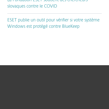
La Fondation ESET soutient des chercheurs
slovaques contre le COVID
ESET publie un outil pour vérifier si votre système
Windows est protégé contre BlueKeep
Pour Particuliers
Pour Entreprises
Partnership