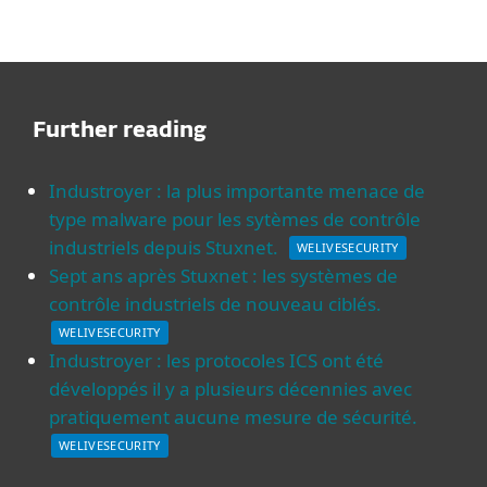
Further reading
Industroyer : la plus importante menace de
type malware pour les sytèmes de contrôle
industriels depuis Stuxnet.
WELIVESECURITY
Sept ans après Stuxnet : les systèmes de
contrôle industriels de nouveau ciblés.
WELIVESECURITY
Industroyer : les protocoles ICS ont été
développés il y a plusieurs décennies avec
pratiquement aucune mesure de sécurité.
WELIVESECURITY