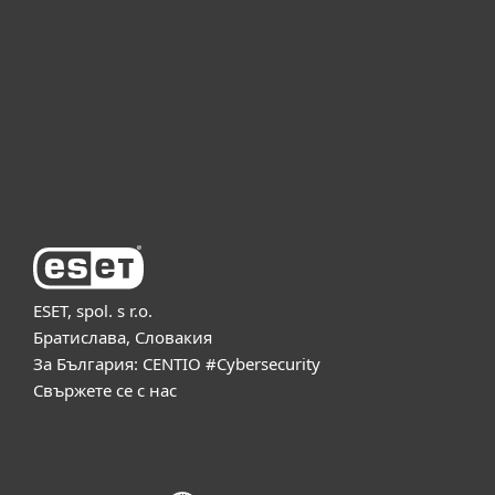
За бизнеса
Партньорство
Поддръжка
За ESET
ESET, spol. s r.o.
Братислава, Словакия
За България: CENTIO #Cybersecurity
Свържете се с нас