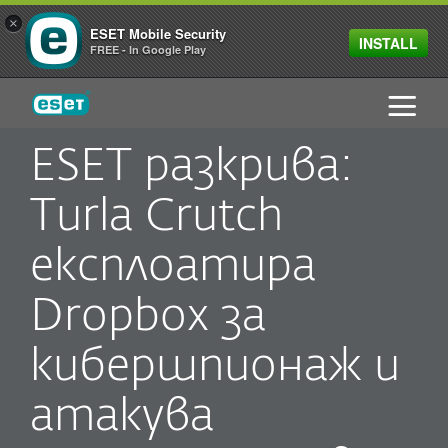
×
ESET Mobile Security
INSTALL
FREE - In Google Play
ESET
ESET разкрива:
Turla Crutch
експлоатира
Dropbox за
кибершпионаж и
атакува