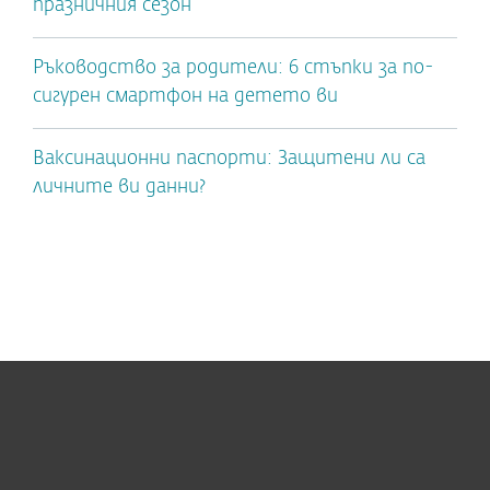
празничния сезон
Ръководство за родители: 6 стъпки за по-
сигурен смартфон на детето ви
Ваксинационни паспорти: Защитени ли са
личните ви данни?
За дома