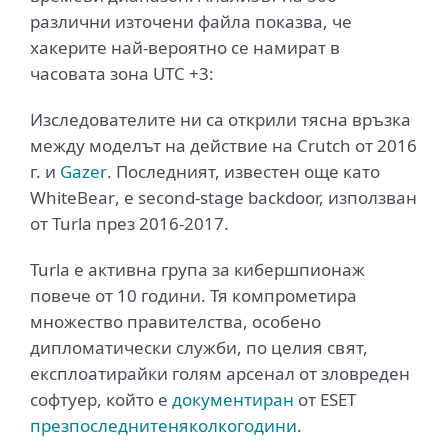
различни източени файла показва, че
хакерите най-вероятно се намират в
часовата зона
UTC
+3:
Изследователите ни са открили тясна връзка
между моделът на действие на
Crutch
от 2016
г. и
Gazer
. Последният, известен още като
WhiteBear
, е second-stage backdoor, използван
от
Turla
през 2016-2017.
Turla
е активна група за кибершпионаж
повече от 10 години. Тя компрометира
множество правителства, особено
дипломатически служби, по целия свят,
експлоатирайки голям арсенал от зловреден
софтуер, който е
документиран
от
ESET
през
последните
няколко
години
.