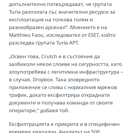
допълнително потвърждават, че групата
Turla разполага със значителни ресурси за
експлоатация на толкова голям и
разнообразен арсенал“. Мнението е на
Matthieu Faou, изследовател от ESET, който
разследва групата Turla APT.
„Освен това, Crutch е в състояние да
заобиколи някои слоеве на сигурността, като
злоупотребява с легитимна инфраструктура –
в случая, Dropbox. Така зловредното
приложение се слива с нормалния мрежов
трафик, докато ексфилтрира откраднати
документи и получава команди от своите
оператори,“ добавя той.
Ексфилтрацията е прикрита и в специфичен
времеви диапазон. Анализът на 506