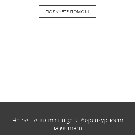
ПОЛУЧЕТЕ ПОМОЩ
Новини
freedomonline.bg
На решенията ни за киберсигурност
разчитат: