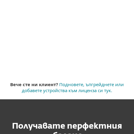
КУПЕТЕ ОНЛАЙН
TRY FOR FREE
Какво съдържа
Вече сте ни клиент?
Подновете, ъпгрейднете или
добавете устройства към лиценза си тук.
Получавате перфектния