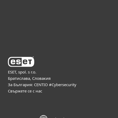
Партньорство
Поддръжка
За ESET
ESET, spol. s r.o.
Братислава, Словакия
За България: CENTIO #Cybersecurity
Свържете се с нас