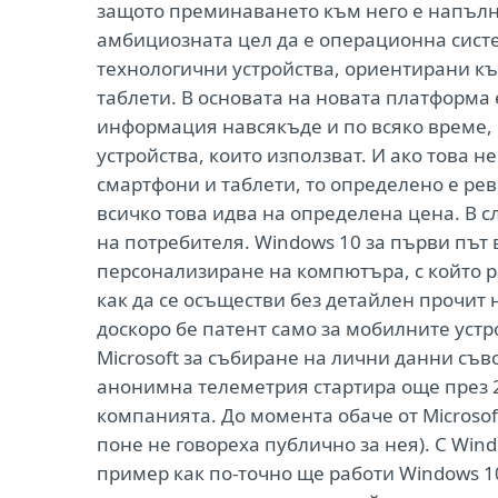
защото преминаването към него е напълно
амбициозната цел да е операционна систем
технологични устройства, ориентирани к
таблети. В основата на новата платформа 
информация навсякъде и по всяко време, н
устройства, които използват. И ако това н
смартфони и таблети, то определено е ре
всичко това идва на определена цена. В с
на потребителя. Windows 10 за първи път 
персонализиране на компютъра, с който 
как да се осъществи без детайлен прочит 
доскоро бе патент само за мобилните устр
Microsoft за събиране на лични данни съв
анонимна телеметрия стартира още през 2
компанията. До момента обаче от Micros
поне не говореха публично за нея). С Wind
пример как по-точно ще работи Windows 1