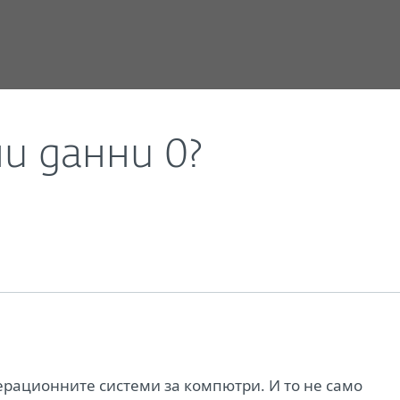
новини
Windows 10, лични данни 0?
ни данни 0?
ерационните системи за компютри. И то не само