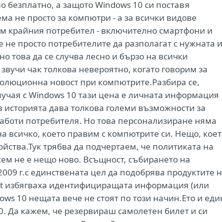
 безплатно, а защото Windows 10 си поставя
а не просто за компютри - а за всички видове
ъм крайния потребител - включително смартфони и
е не просто потребителите да разполагат с нужната 
о това да се случва лесно и бързо на всички
е звучи чак толкова невероятно, когато говорим за
волюционна новост при компютрите.Разбира се,
лучая с Windows 10 тази цена е личната информация
в историята дава толкова големи възможности за
работи потребителя. Но това персонализиране няма
на всичко, което правим с компютрите си. Нещо, кое
ойства.Тук трябва да подчертаем, че политиката на
сем не е нещо ново. Всъщност, събирането на
009 г.с единствената цел да подобрява продуктите 
oft избягваха идентифициращата информация (или
ows 10 нещата вече не стоят по този начин.Ето и еди
0. Да кажем, че резервираш самолетен билет и си