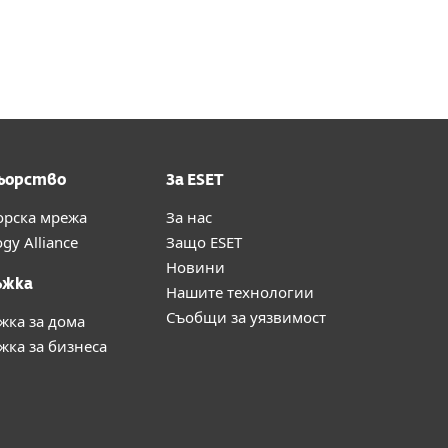
ьорство
За ESET
орска мрежа
За нас
gy Alliance
Защо ESET
Новини
ъжка
Нашите технологии
Съобщи за уязвимост
жка за дома
ка за бизнеса