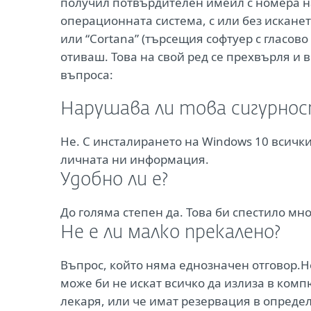
получил потвърдителен имейл с номера на
операционната система, с или без исканет
или “Cortana” (търсещия софтуер с гласово
отиваш. Това на свой ред се прехвърля и 
въпроса:
Нарушава ли това сигурнос
Не. С инсталирането на Windows 10 всичк
личната ни информация.
Удобно ли е?
До голяма степен да. Това би спестило мн
Не е ли малко прекалено?
Въпрос, който няма еднозначен отговор.Не
може би не искат всичко да излиза в комп
лекаря, или че имат резервация в определ