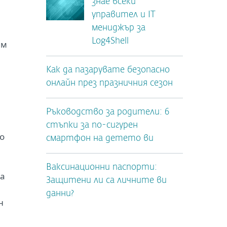
знае всеки
управител и IT
мениджър за
Log4Shell
им
Как да пазарувате безопасно
онлайн през празничния сезон
Ръководство за родители: 6
стъпки за по-сигурен
то
смартфон на детето ви
Ваксинационни паспорти:
на
Защитени ли са личните ви
данни?
н