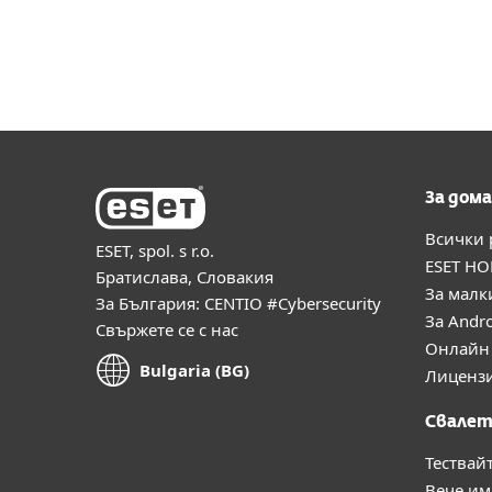
За дома
Всички
ESET, spol. s r.o.
ESET HO
Братислава, Словакия
За малк
За България: CENTIO #Cybersecurity
За Andr
Свържете се с нас
Онлайн 
Bulgaria (BG)
Лиценз
Свалет
Тествай
Вече им