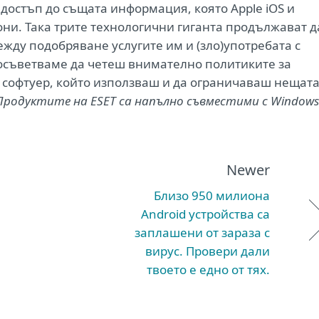
достъп до същата информация, която Apple iOS и
они. Така трите технологични гиганта продължават д
жду подобряване услугите им и (зло)употребата с
осъветваме да четеш внимателно политиките за
 софтуер, който използваш и да ограничаваш нещата
Продуктите на ESET са напълно съвместими с Windows
Newer
Близо 950 милиона
Android устройства са
заплашени от зараза с
вирус. Провери дали
твоето е едно от тях.