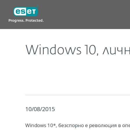
ESET
BG
За нас
Новини
Корпоративни 
Windows 10, лич
10/08/2015
Windows 10*, безспорно е революция в оп