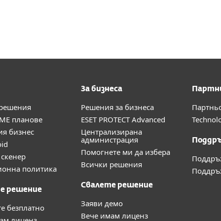
За бизнеса
Партн
 решения
Решения за бизнеса
Партнь
ME планове
ESET PROTECT Advanced
Technolo
ия бизнес
Централизирана
администрация
Поддр
oid
Помогнете ми да избера
скенер
Поддръ
Всички решения
ионна политика
Поддръж
Свалете решение
е решение
Заяви демо
те безплатно
Вече имам лиценз
ам лиценз