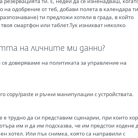
 резервацията ти. Е, недей да се изненадваш, когат
о на одобрение от теб, добави полета в календара т
 разпознаване) ти предложи хотели в града, в който
в твоя смартфон или таблет.Тук изникват няколко
тта на личните ми данни?
и се доверяваме на политиката за управление на
ого copy/paste и ръчни манипулации с устройствата.
 е трудно да си представим сценарии, при които хо
ютъра им и да им подсказва, че им предстои ходене 
ен хотел. Или пък снимка, която са направили с