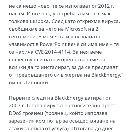
не са нещо ново, те се използват от 2012 г.
насам. И все пак, употребата им не е чак
толкова широка. След като открихме вируса,
съобщихме за него на Microsoft на 2
септември. В момента използваната
уязвимост в PowerPoint вече си има име – тя
се нарича CVE-2014-4114. За нея вече
съществува и патч и препоръчваме на
всички да го инсталират, за да се предпазят
от превръщането си в жертва на BlackEnergy,”
пише Липовски.
Първите следи на BlackEnergy датират от
2007 г. Тогава вирусът е относително прост
DDoS троянец (троянец, който използва
заразения компютър за осъществяване на
атаки за отказ от услуга). Оттогава до днес