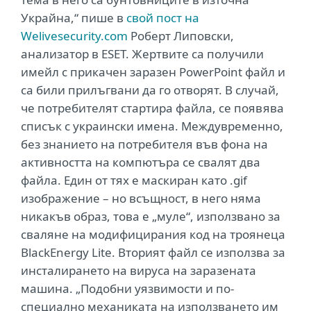
Украйна,“ пише в
свой пост на
Welivesecurity.com
Роберт Липовски,
анализатор в ESET. Жертвите са получили
имейл с прикачен заразен PowerPoint файл и
са били прилъгвани да го отворят. В случай,
че потребителят стартира файла, се появява
списък с украински имена. Междувременно,
без знанието на потребителя във фона на
активността на компютъра се свалят два
файла. Един от тях е маскиран като .gif
изображение – но всъщност, в него няма
никакъв образ, това е „муле“, използвано за
сваляне на модифицирания код на троянеца
BlackEnergy Lite. Вторият файл се използва за
инсталирането на вируса на заразената
машина. „Подобни уязвимости и по-
специално механиката на използването им