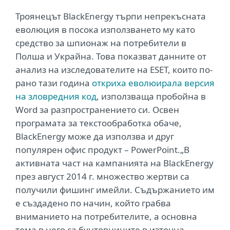
Троянецът BlackEnergy търпи непрекъсната
еволюция в посока използването му като
средство за шпионаж на потребители в
Полша и Украйна. Това показват данните от
анализ на изследователите на ESET, които по-
рано тази година
откриха еволюирала версия
на зловредния код
, използваща пробойна в
Word за разпространението си. Освен
програмата за текстообработка обаче,
BlackEnergy може да използва и друг
популярен офис продукт – PowerPoint.„В
активната част на кампанията на BlackEnergy
през август 2014 г. множество жертви са
получили фишинг имейли. Съдържанието им
е създадено по начин, който грабва
вниманието на потребителите, а основна
тема в него са бунтовниците в източна