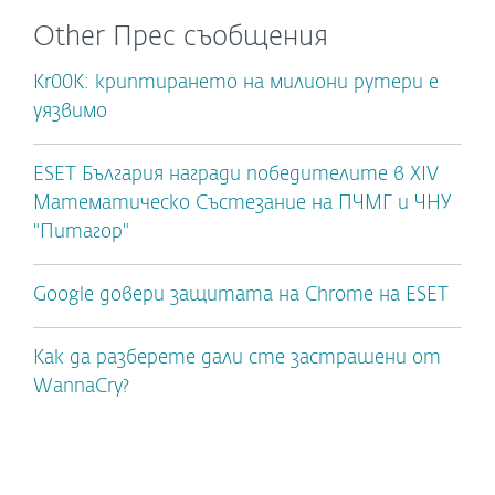
Other Прес съобщения
Kr00K: криптирането на милиони рутери е
уязвимо
ESET България награди победителите в XIV
Математическо Състезание на ПЧМГ и ЧНУ
"Питагор"
Google довери защитата на Chrome на ESET
Как да разберете дали сте застрашени от
WannaCry?