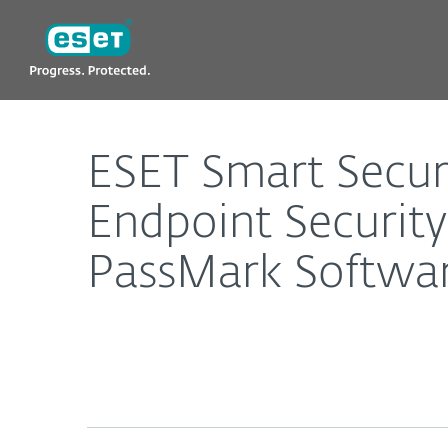
ESET
ESET Smart Security получи оценка "Advanced+",
ESET Smart Secur
Endpoint Securi
PassMark Softwar