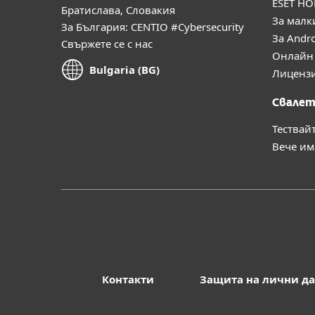
ESET HO
Братислава, Словакия
За малк
За България: CENTIO #Cybersecurity
За Andr
Свържете се с нас
Онлайн 
Bulgaria (BG)
Лиценз
Свалет
Тествай
Вече им
Контакти
Защита на лични д