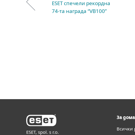
ESET спечели рекордна
74-та награда “VB100”
За дома
Всички
ESET, spol. s r.o.