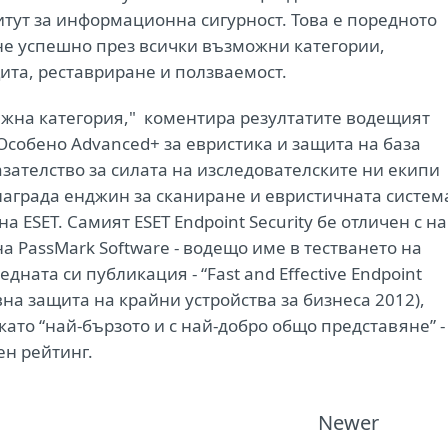
итут за информационна сигурност. Това е поредното
ине успешно през всички възможни категории,
щита, реставриране и ползваемост.
ажна категория," коментира резултатите водещият
Особено Advanced+ за евристика и защита на база
зателство за силата на изследователските ни екипи
 награда енджин за сканиране и евристичната систем
 ESET. Самият ESET Endpoint Security бе отличен с на
на PassMark Software - водещо име в тестването на
дната си публикация - “Fast and Effective Endpoint
ивна защита на крайни устройства за бизнеса 2012),
като “най-бързото и с най-добро общо представяне” -
ен рейтинг.
Newer