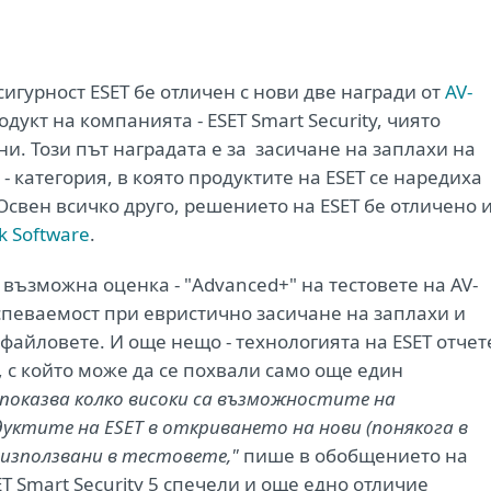
гурност ESET бе отличен с нови две награди от
AV-
дукт на компанията - ESET Smart Security, чиято
и. Този път наградата е за засичане на заплахи на
 категория, в която продуктите на ESET се наредиха
Освен всичко друго, решението на ESET бе отличено и
k Software
.
а възможна оценка - "Advanced+" на тестовете на AV-
успеваемост при евристично засичане на заплахи и
файловете. И още нещо - технологията на ESET отчет
, с който може да се похвали само още един
 показва колко високи са възможностите на
уктите на ESET в откриването на нови (понякога в
, използвани в тестовете,"
пише в обобщението на
T Smart Security 5 спечели и още едно отличие