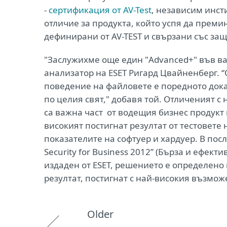
-
сертификация от AV-Test
, независим инст
отличие за продукта, който успя да прем
дефинирани от AV-TEST и свързани със за
"Заслужихме още един "Advanced+" във в
анализатор на ESET Ригард Цвайненберг. “
поведение на файловете е поредното дока
по целия свят," добавя той. Отличеният с
са важна част от водещия бизнес продукт на
високият постигнат резултат от тестовете 
показателите на софтуер и хардуер. В после
Security for Business 2012” (Бърза и ефект
издаден от ESET, решението е определено 
резултат, постигнат с най-високия възмож
Older