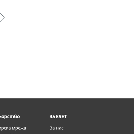
ьорство
За ESET
орска мрежа
За нас