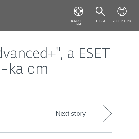
 PassMark Software Test
ПОМОГНЕТЕ
ТЪРСИ
ИЗБЕРИ ЕЗИК
МИ
dvanced+", а ESET
енка от
Next story