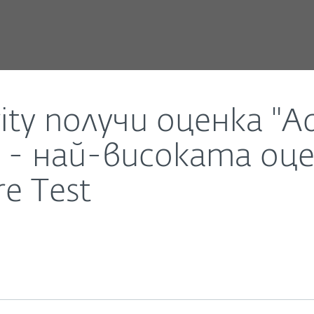
 а ESET Endpoint Security - най-високата оценка от
ity получи оценка "A
ty - най-високата оц
e Test