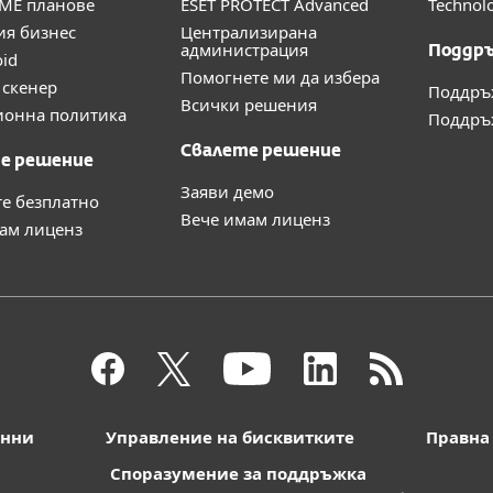
ME планове
ESET PROTECT Advanced
Technolo
ия бизнес
Централизирана
администрация
Поддр
oid
Помогнете ми да избера
скенер
Поддръ
Всички решения
ионна политика
Поддръж
Свалете решение
е решение
Заяви демо
те безплатно
Вече имам лиценз
ам лиценз
анни
Управление на бисквитките
Правна
Споразумение за поддръжка