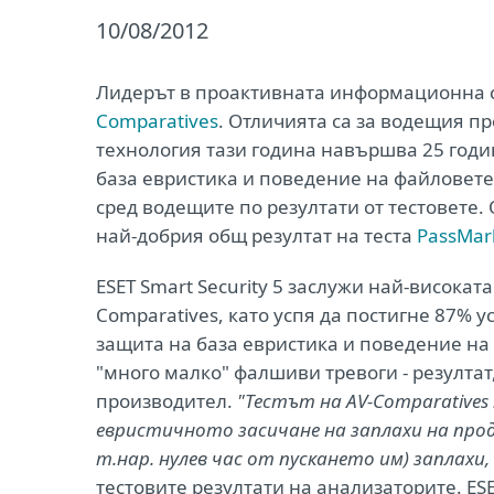
10/08/2012
Лидерът в проактивната информационна си
Comparatives
. Отличията са за водещия про
технология тази година навършва 25 годин
база евристика и поведение на файловете -
сред водещите по резултати от тестовете. 
най-добрия общ резултат на теста
PassMar
ESET Smart Security 5 заслужи най-високат
Comparatives, като успя да постигне 87% 
защита на база евристика и поведение на 
"много малко" фалшиви тревоги - резултат
производител.
"Тестът на AV-Comparatives
евристичното засичане на заплахи на прод
т.нар. нулев час от пускането им) заплахи
тестовите резултати на анализаторите. ESE