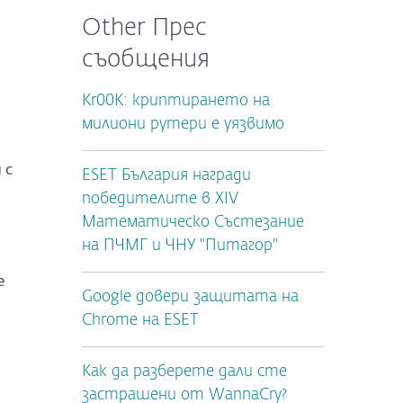
Other Прес
съобщения
Kr00K: криптирането на
милиони рутери е уязвимо
 с
ESET България награди
победителите в XIV
Математическо Състезание
на ПЧМГ и ЧНУ "Питагор"
е
Google довери защитата на
Chrome на ESET
Как да разберете дали сте
застрашени от WannaCry?