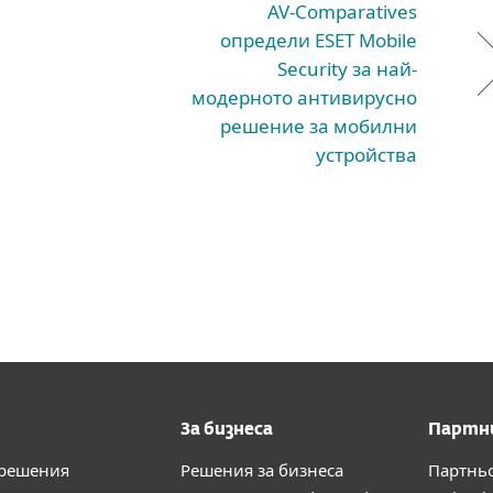
AV-Comparatives
определи ESET Mobile
Security за най-
модерното антивирусно
решение за мобилни
устройства
За бизнеса
Партн
 решения
Решения за бизнеса
Партнь