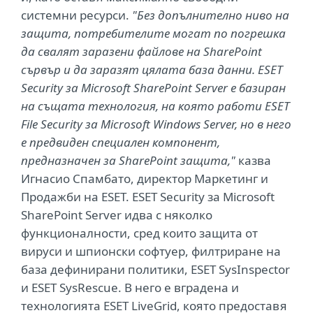
системни ресурси.
"Без допълнително ниво на
защита, потребителите могат по погрешка
да свалят заразени файлове на SharePoint
сървър и да заразят цялата база данни. ESET
Security за Microsoft SharePoint Server е базиран
на същата технология, на която работи ESET
File Security за Microsoft Windows Server, но в него
е предвиден специален компонент,
предназначен за SharePoint защита,"
казва
Игнасио Спамбато, директор Маркетинг и
Продажби на ESET. ESET Security за Microsoft
SharePoint Server идва с няколко
функционалности, сред които защита от
вируси и шпионски софтуер, филтриране на
база дефинирани политики, ESET SysInspector
и ESET SysRescue. В него е вградена и
технологията ESET LiveGrid, която предоставя