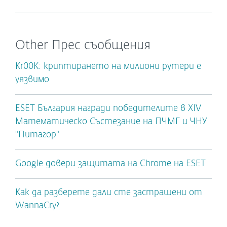
Other Прес съобщения
Kr00K: криптирането на милиони рутери е
уязвимо
ESET България награди победителите в XIV
Математическо Състезание на ПЧМГ и ЧНУ
"Питагор"
Google довери защитата на Chrome на ESET
Как да разберете дали сте застрашени от
WannaCry?