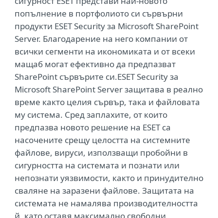
сигурност ESET представи най-новото
попълнение в портфолиото си сървърни
продукти ESET Security за Microsoft SharePoint
Server. Благодарение на него компании от
всички сегменти на икономиката и от всеки
мащаб могат ефективно да предпазват
SharePoint сървърите си.ESET Security за
Microsoft SharePoint Server защитава в реално
време както целия сървър, така и файловата
му система. Сред заплахите, от които
предпазва новото решение на ESET са
насочените срещу целостта на системните
файлове, вируси, използващи пробойни в
сигурността на системата и познати или
непознати уязвимости, както и принудително
сваляне на заразени файлове. Защитата на
системата не намалява производителността
й, като оставя максимално свободни