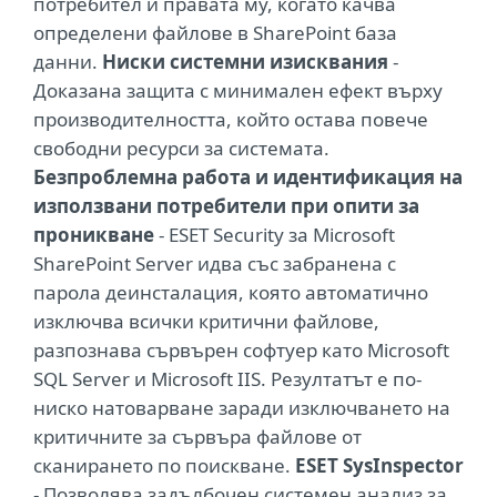
потребител и правата му, когато качва
определени файлове в SharePoint база
данни.
Ниски системни изисквания
-
Доказана защита с минимален ефект върху
производителността, който остава повече
свободни ресурси за системата.
Безпроблемна работа и идентификация на
използвани потребители при опити за
проникване
- ESET Security за Microsoft
SharePoint Server идва със забранена с
парола деинсталация, която автоматично
изключва всички критични файлове,
разпознава сървърен софтуер като Microsoft
SQL Server и Microsoft IIS. Резултатът е по-
ниско натоварване заради изключването на
критичните за сървъра файлове от
сканирането по поискване.
ESET SysInspector
- Позволява задълбочен системен анализ за