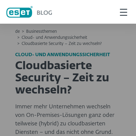
de
>
Businessthemen
>
Cloud- und Anwendungssicherheit
>
Cloudbasierte Security – Zeit zu wechseln?
CLOUD- UND ANWENDUNGSSICHERHEIT
Cloudbasierte
Security – Zeit zu
wechseln?
Immer mehr Unternehmen wechseln
von On-Premises-Lösungen ganz oder
teilweise (hybrid) zu cloudbasierten
Diensten – und das nicht ohne Grund.