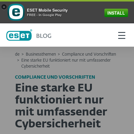
×
ESET Mobile Security
INSTALL
FREE - In Google Play
de
>
Businessthemen
>
Compliance und Vorschriften
>
Eine starke EU funktioniert nur mit umfassender
Cybersicherheit
COMPLIANCE UND VORSCHRIFTEN
Eine starke EU
funktioniert nur
mit umfassender
Cybersicherheit