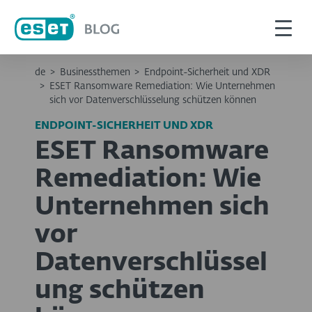
de
>
Businessthemen
>
Endpoint-Sicherheit und XDR
>
ESET Ransomware Remediation: Wie Unternehmen
sich vor Datenverschlüsselung schützen können
ENDPOINT-SICHERHEIT UND XDR
ESET Ransomware
Remediation: Wie
Unternehmen sich
vor
Datenverschlüssel
ung schützen