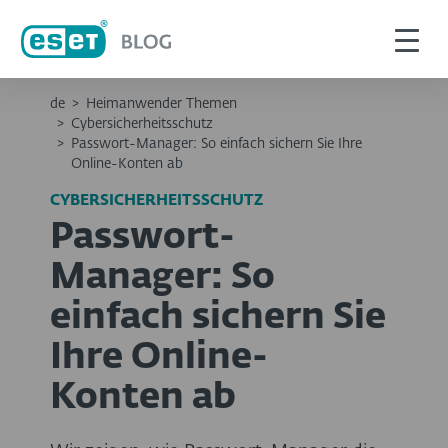
de
>
Heimanwender Themen
>
Cybersicherheitsschutz
>
Passwort-Manager: So einfach sichern Sie Ihre
Online-Konten ab
CYBERSICHERHEITSSCHUTZ
Passwort-
Manager: So
einfach sichern Sie
Ihre Online-
Konten ab