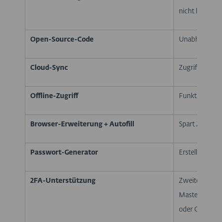
nicht lesen
Open-Source-Code
Unabhängig üb
Cloud-Sync
Zugriff von al
Offline-Zugriff
Funktioniert 
Browser-Erweiterung + Autofill
Spart Zeit, ve
Passwort-Generator
Erstellt siche
2FA-Unterstützung
Zweite Sicher
Master-Passwo
oder Gesichts