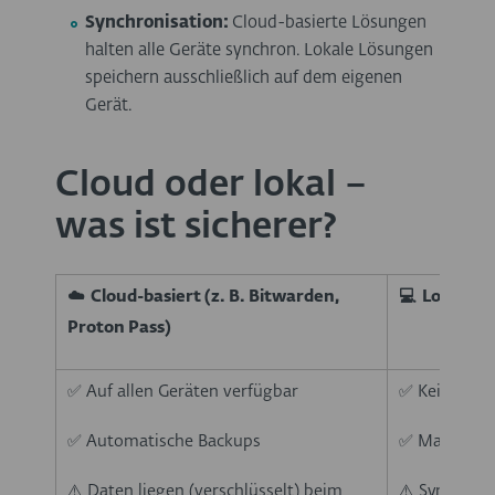
Synchronisation:
Cloud-basierte Lösungen
halten alle Geräte synchron. Lokale Lösungen
speichern ausschließlich auf dem eigenen
Gerät.
Cloud oder lokal –
was ist sicherer?
☁️ Cloud-basiert (z. B. Bitwarden,
💻 Lokal (z
Proton Pass)
✅ Auf allen Geräten verfügbar
✅ Keine Date
✅ Automatische Backups
✅ Maximale 
⚠️ Daten liegen (verschlüsselt) beim
⚠️ Sync zwi