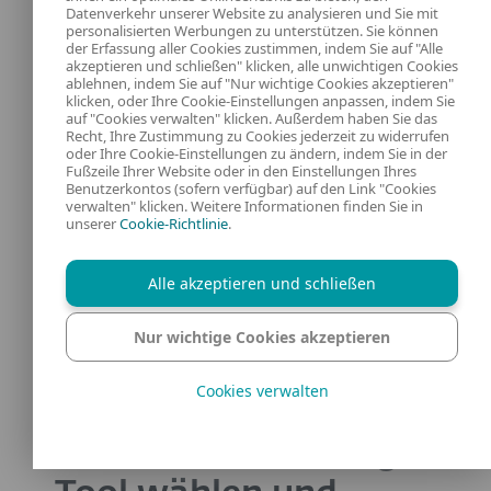
Datenverkehr unserer Website zu analysieren und Sie mit
personalisierten Werbungen zu unterstützen. Sie können
der Erfassung aller Cookies zustimmen, indem Sie auf "Alle
akzeptieren und schließen" klicken, alle unwichtigen Cookies
In drei Schritten
ablehnen, indem Sie auf "Nur wichtige Cookies akzeptieren"
klicken, oder Ihre Cookie-Einstellungen anpassen, indem Sie
auf "Cookies verwalten" klicken. Außerdem haben Sie das
zum eigenen
Recht, Ihre Zustimmung zu Cookies jederzeit zu widerrufen
oder Ihre Cookie-Einstellungen zu ändern, indem Sie in der
Fußzeile Ihrer Website oder in den Einstellungen Ihres
Passwort-
Benutzerkontos (sofern verfügbar) auf den Link "Cookies
verwalten" klicken. Weitere Informationen finden Sie in
unserer
Cookie-Richtlinie
.
Manager
Alle akzeptieren und schließen
Die Einrichtung ist einfacher als gedacht und
Nur wichtige Cookies akzeptieren
benötigt nur am Anfang etwas Zeit. Danach
läuft alles automatisch.
Cookies verwalten
Schritt 1: Das richtige