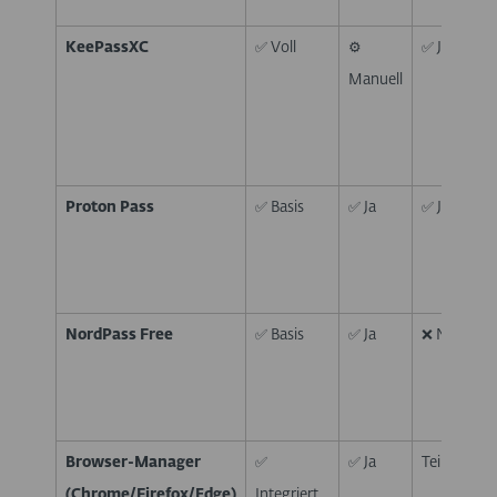
KeePassXC
✅ Voll
⚙️
✅ Ja
Manuell
Proton Pass
✅ Basis
✅ Ja
✅ Ja
NordPass Free
✅ Basis
✅ Ja
❌ Nein
Browser-Manager
✅
✅ Ja
Teils
(Chrome/Firefox/Edge)
Integriert