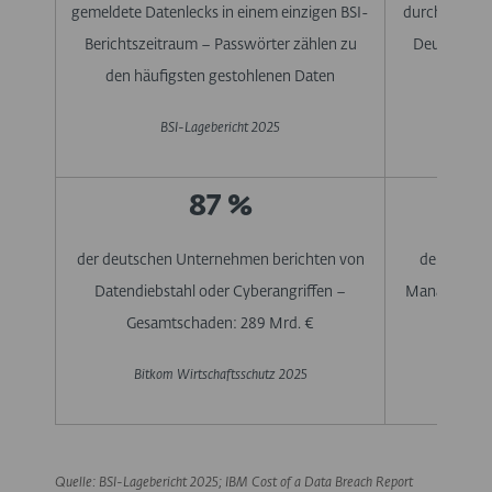
gemeldete Datenlecks in einem einzigen BSI-
durchschnittl
Berichtszeitraum – Passwörter zählen zu
Deutschlan
den häufigsten gestohlenen Daten
sind de
BSI-Lagebericht 2025
IBM C
87 %
der deutschen Unternehmen berichten von
der Deutsc
Datendiebstahl oder Cyberangriffen –
Manager – die
Gesamtschaden: 289 Mrd. €
e
Bitkom Wirtschaftsschutz 2025
Quelle: BSI-Lagebericht 2025; IBM Cost of a Data Breach Report