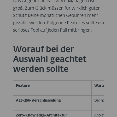
Das Angebot an Passwort-Managern ist
groß. Zum Glück müssen für wirklich guten
Schutz keine monatlichen Gebühren mehr
gezahlt werden. Folgende Features sollte ein
seriöses Tool auf jeden Fall mitbringen:
Worauf bei der
Auswahl geachtet
werden sollte
Feature
Warum wicht
AES-256-Verschlüsselung
Der hochsiche
Zero-Knowledge-Architektur
Anbieter kann