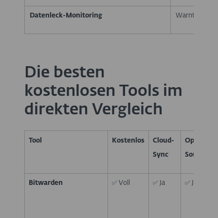
Datenleck-Monitoring
Warnt, wenn e
Die besten
kostenlosen Tools im
direkten Vergleich
Tool
Kostenlos
Cloud-
Open
Sync
Source
Bitwarden
✅ Voll
✅ Ja
✅ Ja