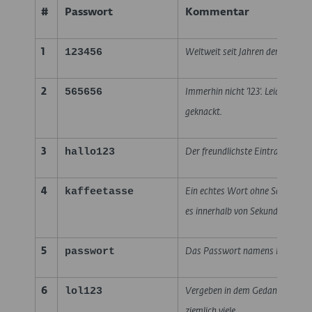
#
Passwort
Kommentar
123456
1
Weltweit seit Jahren der zweifel
565656
2
Immerhin nicht '123'. Leider trot
geknackt.
hallo123
3
Der freundlichste Eintrag der Lis
kaffeetasse
4
Ein echtes Wort ohne Sonderzeic
es innerhalb von Sekundenbrucht
passwort
5
Das Passwort namens Passwort.
lol123
6
Vergeben in dem Gedanken: Wer
ziemlich viele.