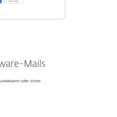
ware-Mails
, unbekannt oder sicher.
tergeleitet und dort in der
ecurity die ursprüngliche Mail