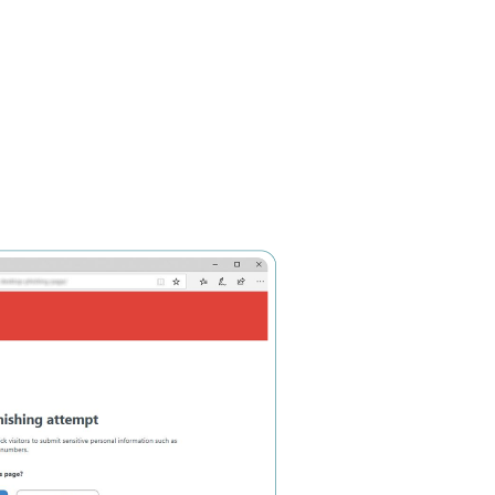
erden in die Quarantäne verschoben,
Administratoren sowie den E-Mail-
 oder gelöscht werden.