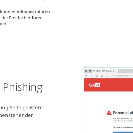
Verdächtige E-Mails w
können Administratoren
und können durch die 
die Postfächer Ihrer
Empfänger freigegeben
en. .
 Phishing
ing-Seite gelistete
ebenstehender