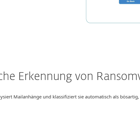
r Links wird sofort in
icht die Postfächer
che Erkennung von Ransom
ysiert Mailanhänge und klassifiziert sie automatisch als bösartig
mehr
an eine weitere Security-Lösung, ESET Dynamic Threat Defense, wei
ührt. Wird sie dabei als bösartig identifiziert, löscht ESET Mail S