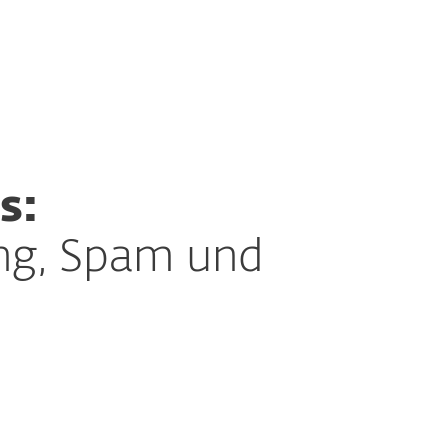
r ESET
Blog
Onlineshop
Germany
Kundenbereich
s:
ing, Spam und