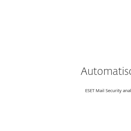
mehr
Jede Mail mit bösartigen Dateien ode
die Quarantäne verschoben und erre
Ihrer Mitarbeiter nicht.
Automatis
ESET Mail Security anal
Bei Bedarf wird die Datei 
cloudbasierten Sandbox ausgef