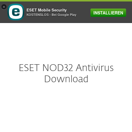
×
ESET Mobile Security
INSTALLIEREN
MENU
KOSTENSLOS - Bei Google Play
ESET NOD32 Antivirus
Download
ESET NOD32 Antivirus
Laden Sie unsere legendäre Antiviren-
Technologie für effizienten und schnellen