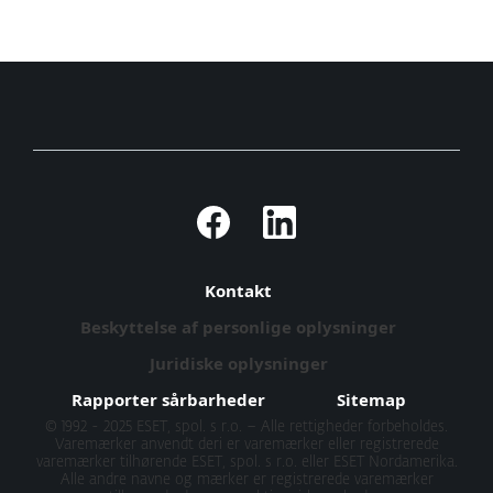
Kontakt
Beskyttelse af personlige oplysninger
Juridiske oplysninger
Rapporter sårbarheder
Sitemap
© 1992 - 2025 ESET, spol. s r.o. – Alle rettigheder forbeholdes.
Varemærker anvendt deri er varemærker eller registrerede
varemærker tilhørende ESET, spol. s r.o. eller ESET Nordamerika.
Alle andre navne og mærker er registrerede varemærker