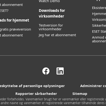
Watch Demo
lt abonnement
Eksister
ESET?
Downloads for
Hjemmeb
virksomheder
Virksom
ads for hjemmet
Testversion for
Sikkerh
virksomheder
gratis prøveversion
ESET Sta
Jeg har et abonnement
et abonnement
Anmod o
abonne
eskyttelse af personlige oplysninger
Administrer c
Rapporter sårbarheder
Sitemap
igheder forbeholdes. Varemærker brugt her er varemærker eller registrerede v
e andre navne og varemærker er registrerede varemærker tilhørende deres 