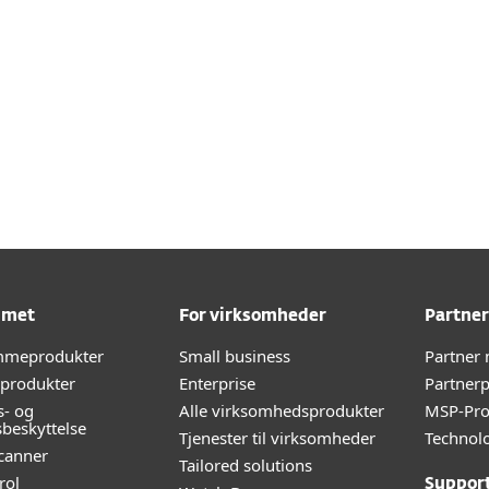
lke systemkrav kræves der som minimum?
mmet
For virksomheder
Partner
emmeprodukter
Small business
Partner
-produkter
Enterprise
Partner
s- og
Alle virksomhedsprodukter
MSP-Pr
sbeskyttelse
Tjenester til virksomheder
Technolo
canner
Tailored solutions
rol
Suppor