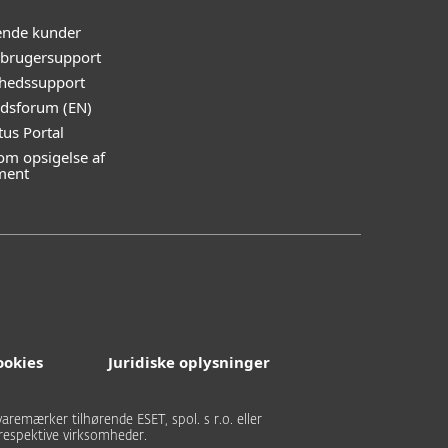
ende kunder
rugersupport
hedssupport
edsforum (EN)
tus Portal
m opsigelse af
ment
ookies
Juridiske oplysninger
aremærker tilhørende ESET, spol. s r.o. eller
respektive virksomheder.