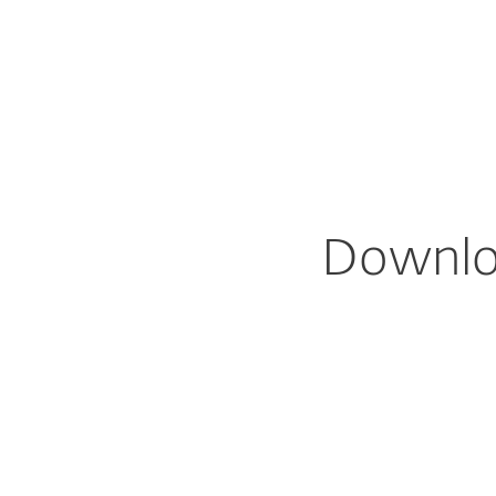
Til hjemmet
Til virksom
DK
Overførsler til hjemmet
Beskyttelse til dit hjem
Hent
Downlo
Download, in
ESET HOME Se
Premium og U