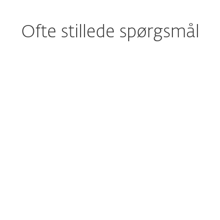
Ofte stillede spørgsmål
rdan downloader/installerer jeg ESET efter
et?
 jeg prøve ESET, før jeg køber?
 jeg stadig downloade beskyttelse til ESET
32 Antivirus, ESET Internet Security eller
T Smart Security Premium?