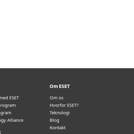
Om ESET
 med ESET
Om os
program
Hvorfor ESET?
ogram
Teknologi
gy Alliance
Blog
Kontakt
t