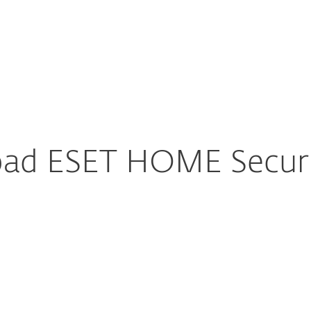
heder
Til partnere
Hvorfor ESET?
ad ESET HOME Securit
staller og aktivér
curity Essential,
ltimate