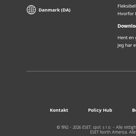
Fleksibe
Danmark (DA)
Hvorfor 
Downlo
Hent en 
Jeg har 
Kontakt
Policy Hub
B
© 1992 - 2026 ESET, spol. s r.o. - Alle rett
ESET North America. All