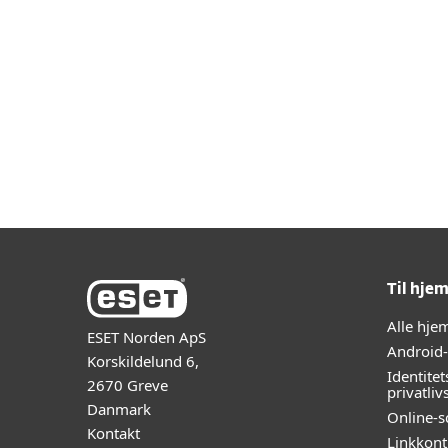
Hvi
Til hje
Alle hj
ESET Norden ApS
Android
Korskildelund 6,
Identitet
2670 Greve
privatliv
Danmark
Online-s
Kontakt
Linkkont