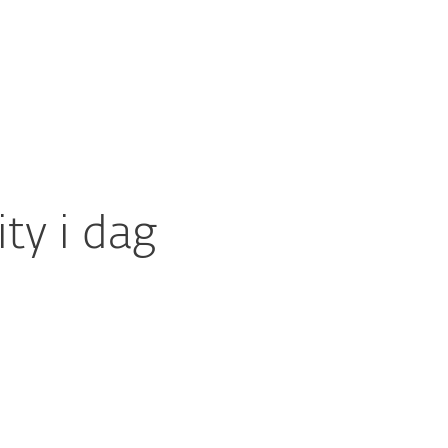
Om
Blog
International
Kundezone
y i dag
SÅDAN KOMMER DU I GANG
Vil du gerne have en gratis prøveperiode?